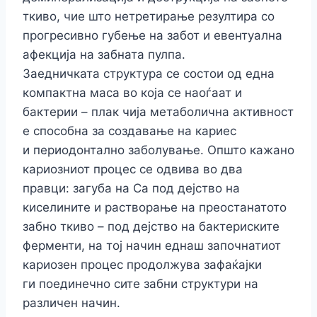
ткиво, чие што нетретирање резултира со
прогресивно губење на забот и евентуална
афекција на забната пулпа.
Заедничката структура се состои од една
компактна маса во која се наоѓаат и
бактерии – плак чија метаболична активност
е способна за создавање на кариес
и периодонтално заболување. Општо кажано
кариозниот процес се одвива во два
правци: загуба на Ca под дејство на
киселините и растворање на преостанатото
забно ткиво – под дејство на бактериските
ферменти, на тој начин еднаш започнатиот
кариозен процес продолжува зафаќајки
ги поединечно сите забни структури на
различен начин.