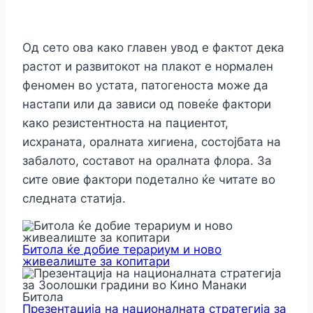
Од сето ова како главен увод е фактот дека
растот и развитокот на плакот е нормален
феномен во устата, патогеноста може да
настапи или да зависи од повеќе фактори
како резистентноста на пациентот,
исхраната, оралната хигиена, состојбата на
забалото, составот на оралната флора. За
сите овие фактори подетално ќе читате во
следната статија.
Битола ќе добие терариум и ново
живеалиште за копитари
Презентација на националната стратегија за