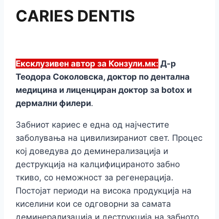
CARIES DENTIS
Ексклузивен автор за Конзули.мк:
Д-р
Теодора Соколовска, доктор по дентална
медицина и лиценциран доктор за botox и
дермални филери
.
Забниот кариес е една од најчестите
заболувања на цивилизираниот свет. Процес
кој доведува до деминерализација и
деструкција на калцифицираното забно
ткиво, со неможност за регенерација.
Постојат периоди на висока продукција на
киселини кои се одговорни за самата
деминерализација и деструкција на забното