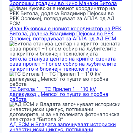
Зоолошки градини во Кино Манаки Битола
Иван Куковски е новиот координатор на РЕК
Битола, додека Владимир Пејоски во РЕК
Осломеј, потврдуваат за АПЛА од АД ЕСМ
Битола станува центар на крипто-сцената
оваа пролет – Голем собир на љубителите
на крипто и блокчејн технологијата
ТС Битола 1 – ТС Прилеп 1 – 110 kV
далекувод ,,Мепсо“ го пушти во пробна
работа
АД ЕСМ и Владата започнуваат историски
инвестициски циклус, потпишани