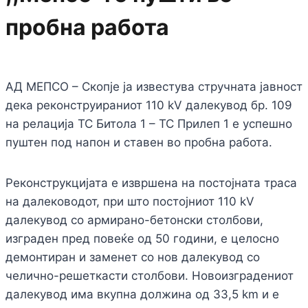
пробна работа
АД МЕПСО – Скопје ја известува стручната јавност
дека реконструираниот 110 kV далекувод бр. 109
на релација ТС Битола 1 – ТС Прилеп 1 е успешно
пуштен под напон и ставен во пробна работа.
Реконструкцијата е извршена на постојната траса
на далеководот, при што постојниот 110 kV
далекувод со армирано-бетонски столбови,
изграден пред повеќе од 50 години, е целосно
демонтиран и заменет со нов далекувод со
челично-решеткасти столбови. Новоизградениот
далекувод има вкупна должина од 33,5 km и е