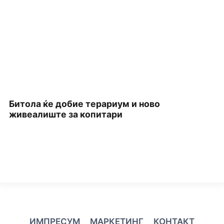
Битола ќе добие терариум и ново
П
живеалиште за копитари
З
ИМПРЕСУМ
МАРКЕТИНГ
КОНТАКТ