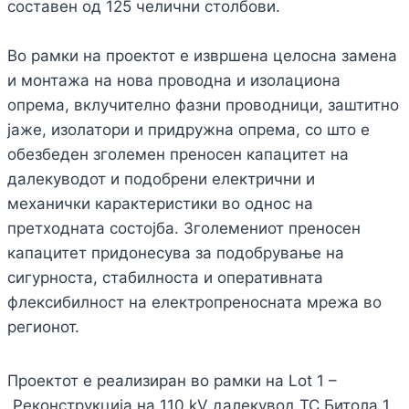
составен од 125 челични столбови.
Во рамки на проектот е извршена целосна замена
и монтажа на нова проводна и изолациона
опрема, вклучително фазни проводници, заштитно
јаже, изолатори и придружна опрема, со што е
обезбеден зголемен преносен капацитет на
далекуводот и подобрени електрични и
механички карактеристики во однос на
претходната состојба. Зголемениот преносен
капацитет придонесува за подобрување на
сигурноста, стабилноста и оперативната
флексибилност на електропреносната мрежа во
регионот.
Проектот е реализиран во рамки на Lot 1 –
„Реконструкција на 110 kV далекувод ТС Битола 1