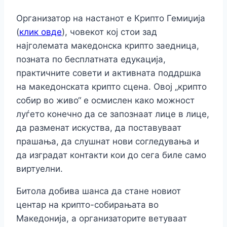
Организатор на настанот е Крипто Гемиџија
(
клик овде
), човекот кој стои зад
најголемата македонска крипто заедница,
позната по бесплатната едукација,
практичните совети и активната поддршка
на македонската крипто сцена. Овој „крипто
собир во живо“ е осмислен како можност
луѓето конечно да се запознаат лице в лице,
да разменат искуства, да поставуваат
прашања, да слушнат нови согледувања и
да изградат контакти кои до сега биле само
виртуелни.
Битола добива шанса да стане новиот
центар на крипто-собирањата во
Македонија, а организаторите ветуваат