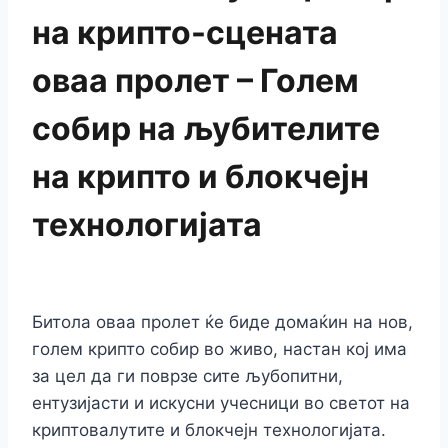
на крипто-сцената
оваа пролет – Голем
собир на љубителите
на крипто и блокчејн
технологијата
Битола оваа пролет ќе биде домаќин на нов,
голем крипто собир во живо, настан кој има
за цел да ги поврзе сите љубопитни,
ентузијасти и искусни учесници во светот на
криптовалутите и блокчејн технологијата.