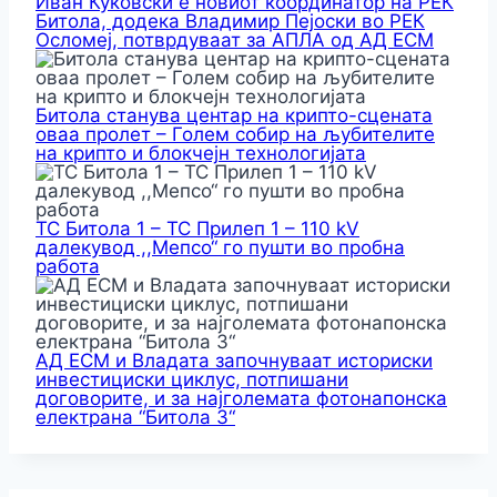
Иван Куковски е новиот координатор на РЕК
Битола, додека Владимир Пејоски во РЕК
Осломеј, потврдуваат за АПЛА од АД ЕСМ
Битола станува центар на крипто-сцената
оваа пролет – Голем собир на љубителите
на крипто и блокчејн технологијата
ТС Битола 1 – ТС Прилеп 1 – 110 kV
далекувод ,,Мепсо“ го пушти во пробна
работа
АД ЕСМ и Владата започнуваат историски
инвестициски циклус, потпишани
договорите, и за најголемата фотонапонска
електрана “Битола 3“