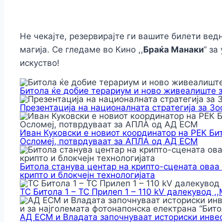
Не чекајте, резервирајте ги вашите билети ве
магија. Се гледаме во Кино ,,
Браќа Манаки
” за
искуство!
Битола ќе добие терариум и ново живеалиште 
Презентација на националната стратегија за З
Иван Куковски е новиот координатор на РЕК Би
Осломеј, потврдуваат за АПЛА од АД ЕСМ
Битола станува центар на крипто-сцената оваа
крипто и блокчејн технологијата
ТС Битола 1 – ТС Прилеп 1 – 110 kV далекувод ,
АД ЕСМ и Владата започнуваат историски инвес