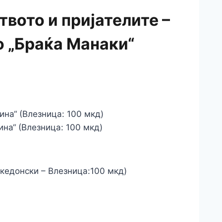
твото и пријателите –
о „Браќа Манаки“
ина“ (Влезница: 100 мкд)
ина“ (Влезница: 100 мкд)
акедонски – Влезница:100 мкд)