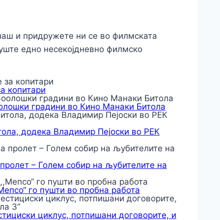
днаш и придружете ни се во филмската
 уште едно несекојдневно филмско
за копитари
оолошки градини во Кино Манаки Битола
тола, додека Владимир Пејоски во РЕК
 пролет – Голем собир на љубителите на
,Мепсо“ го пушти во пробна работа
тициски циклус, потпишани договорите, и