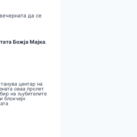
вечерната да се
тата Божја Мајка
.