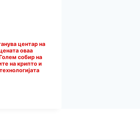
танува центар на
ТС Битола 1 – ТС Прилеп 1
А
цената оваа
– 110 kV далекувод
з
 Голем собир на
,,Мепсо“ го пушти во
и
те на крипто и
пробна работа
п
 технологијата
з
ф
“