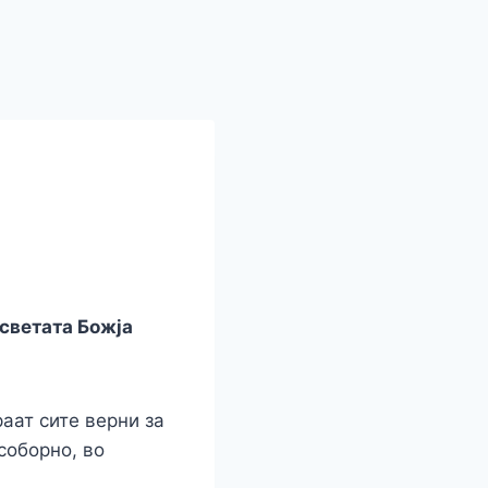
светата Божја
аат сите верни за
соборно, во