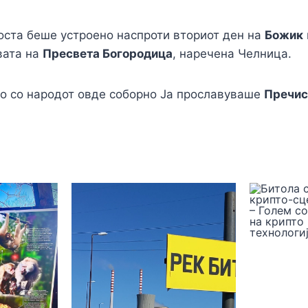
оста беше устроено наспроти вториот ден на
Божик
вата на
Пресвета Богородица
, наречена Челница.
о со народот овде соборно Ја прославуваше
Пречис