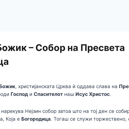
Божик – Собор на Пресвета
ца
Божик
, христијанската Црква ѝ оддава слава на
Пре
 роди
Господ
и
Спасителот
наш
Исус Христос
.
нарекува Нејзин собор затоа што на тој ден се собир
а, Која е
Богородица
. Тогаш се служи торжествено, 