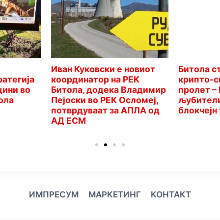
Иван Куковски е новиот
Битола с
ратегија
координатор на РЕК
крипто-с
дини во
Битола, додека Владимир
пролет –
ола
Пејоски во РЕК Осломеј,
љубители
потврдуваат за АПЛА од
блокчејн
АД ЕСМ
ИМПРЕСУМ
МАРКЕТИНГ
КОНТАКТ