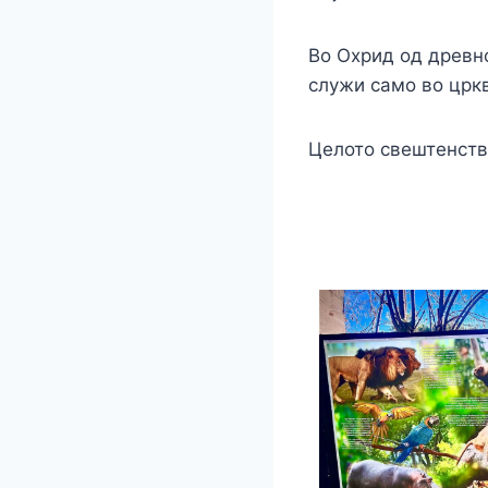
Во Охрид од древн
служи само во црк
Целото свештенств