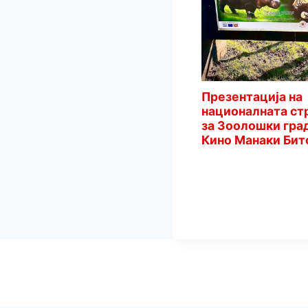
Битола ќе добие
Презентација на
терариум и ново
националната ст
живеалиште за копитари
за Зоолошки гра
Кино Манаки Бит