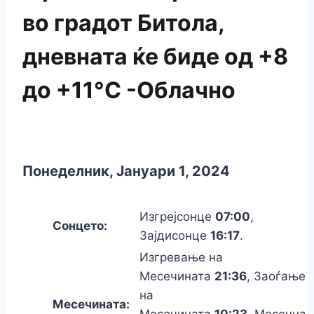
во градот Битола,
дневната ќе биде од +8
до +11°C -Облачно
Понеделник, Јануари 1, 2024
Изгрејсонце
07:00
,
Сонцето:
Зајдисонце
16:17
.
Изгревање на
Месечината
21:36
, Заоѓање
на
Месечината:
Месечината
10:23
, Месечна