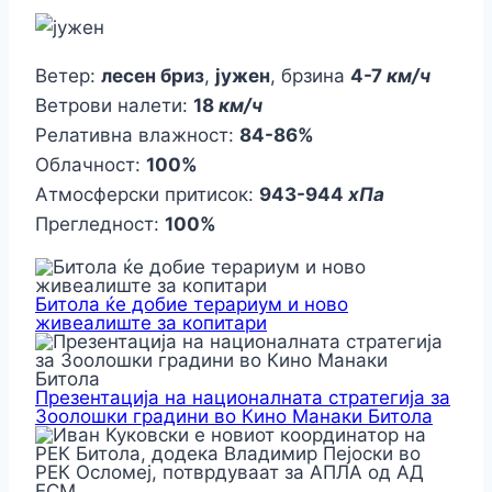
Ветер:
лесен бриз
,
јужен
, брзина
4-7
км/ч
Ветрови налети:
18
км/ч
Релативна влажност:
84-86%
Облачност:
100%
Атмосферски притисок:
943-944
хПа
Прегледност:
100%
Битола ќе добие терариум и ново
живеалиште за копитари
Презентација на националната стратегија за
Зоолошки градини во Кино Манаки Битола