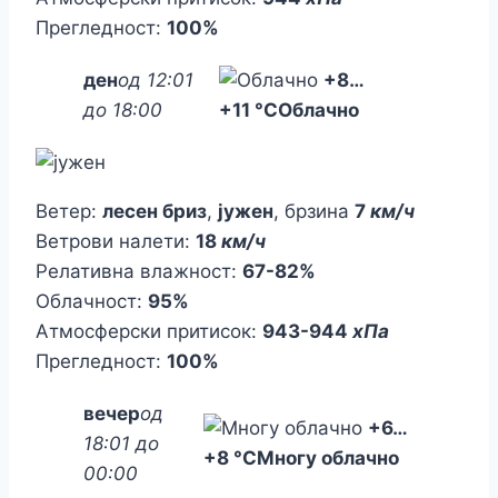
Прегледност:
100%
ден
од 12:01
+8…
до 18:00
+11 °CОблачно
Ветер:
лесен бриз
,
јужен
, брзина
7
км/ч
Ветрови налети:
18
км/ч
Релативна влажност:
67-82%
Облачност:
95%
Атмосферски притисок:
943-944
хПа
Прегледност:
100%
вечер
од
+6
…
18:01 до
+8 °C
Многу облачно
00:00