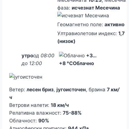
фаза:
исчезнат Месечина
Геомагнетно поле:
активно
Ултравиолетови индекс:
1,7
(низок)
утро
од 08:00
+3
…
до 12:00
+8 °C
Облачно
Ветер:
лесен бриз
,
југоисточен
, брзина
7
км/
ч
Ветрови налети:
18
км/ч
Релативна влажност:
75-88%
Облачност:
90%
Атмосферски притисок:
944
хПа