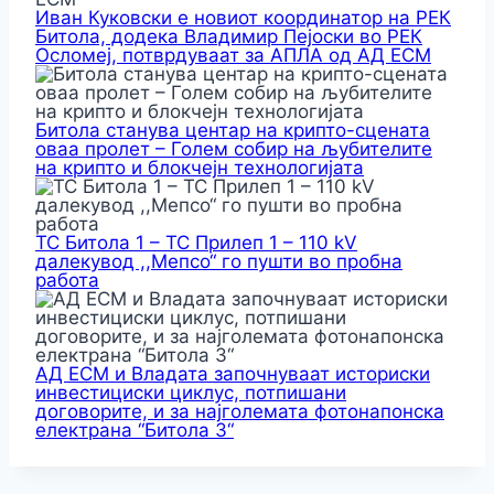
Иван Куковски е новиот координатор на РЕК
Битола, додека Владимир Пејоски во РЕК
Осломеј, потврдуваат за АПЛА од АД ЕСМ
Битола станува центар на крипто-сцената
оваа пролет – Голем собир на љубителите
на крипто и блокчејн технологијата
ТС Битола 1 – ТС Прилеп 1 – 110 kV
далекувод ,,Мепсо“ го пушти во пробна
работа
АД ЕСМ и Владата започнуваат историски
инвестициски циклус, потпишани
договорите, и за најголемата фотонапонска
електрана “Битола 3“