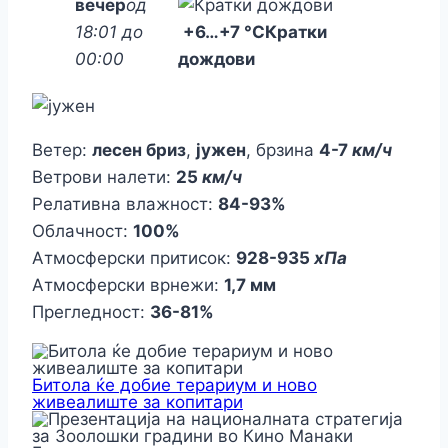
вечер
од
18:01 до
+6
…
+7 °C
Кратки
00:00
дождови
Ветер:
лесен бриз
,
јужен
, брзина
4-7
км/ч
Ветрови налети:
25
км/ч
Релативна влажност:
84-93%
Облачност:
100%
Атмосферски притисок:
928-935
хПа
Атмосферски врнежи:
1,7 мм
Прегледност:
36-81%
Битола ќе добие терариум и ново
живеалиште за копитари