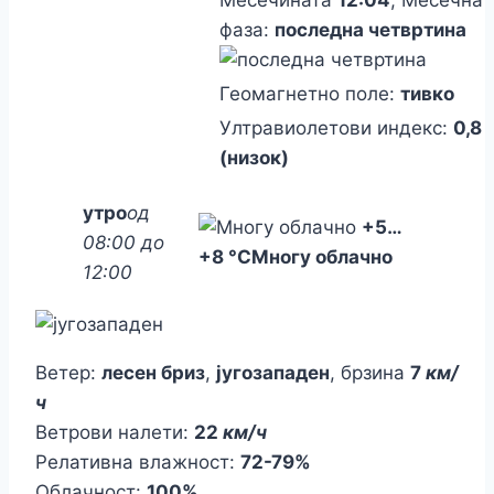
фаза:
последна четвртина
Геомагнетно поле:
тивко
Ултравиолетови индекс:
0,8
(низок)
утро
од
+5
…
08:00 до
+8 °C
Многу облачно
12:00
Ветер:
лесен бриз
,
југозападен
, брзина
7
км/
ч
Ветрови налети:
22
км/ч
Релативна влажност:
72-79%
Облачност:
100%