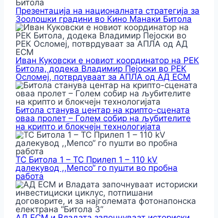
Презентација на националната стратегија за
Зоолошки градини во Кино Манаки Битола
Иван Куковски е новиот координатор на РЕК
Битола, додека Владимир Пејоски во РЕК
Осломеј, потврдуваат за АПЛА од АД ЕСМ
Битола станува центар на крипто-сцената
оваа пролет – Голем собир на љубителите
на крипто и блокчејн технологијата
ТС Битола 1 – ТС Прилеп 1 – 110 kV
далекувод ,,Мепсо“ го пушти во пробна
работа
АД ЕСМ и Владата започнуваат историски