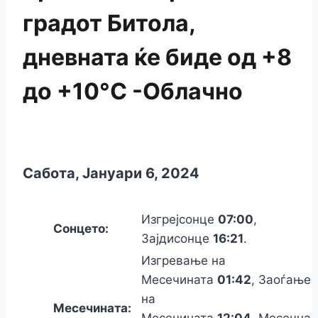
градот Битола,
дневната ќе биде од +8
до +10°C -Облачно
Сабота, Јануари 6, 2024
Изгрејсонце
07:00
,
Сонцето:
Зајдисонце
16:21
.
Изгревање на
Месечината
01:42
, Заоѓање
на
Месечината:
Месечината
12:04
, Месечна