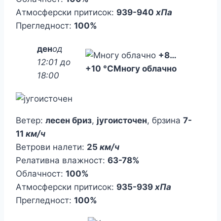
Атмосферски притисок:
939-940
хПа
Прегледност:
100%
ден
од
+8
…
12:01 до
+10 °C
Многу облачно
18:00
Ветер:
лесен бриз
,
југоисточен
, брзина
7-
11
км/ч
Ветрови налети:
25
км/ч
Релативна влажност:
63-78%
Облачност:
100%
Атмосферски притисок:
935-939
хПа
Прегледност:
100%