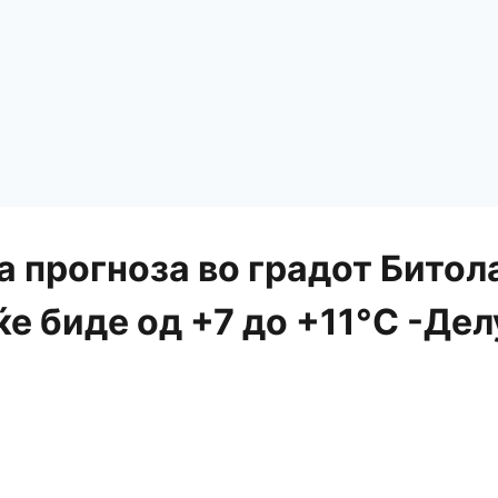
 прогноза во градот Битол
ќе биде од +7 до +11°C -Де