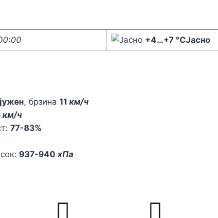
00:00
+4
…
+7 °C
Јасно
јужен
, брзина
11
км/ч
9
км/ч
ст:
77-83%
исок:
937-940
хПа