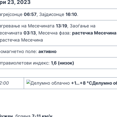
ри 23, 2023
згрејсонце
06:57
, Зајдисонце
16:10
.
згревање на Месечината
13:19
, Заоѓање на
есечината
03:13
, Месечна фаза:
растечка Месечина
еомагнетно поле:
активно
лтравиолетови индекс:
1,6 (низок)
2:00
+1
…
+8 °C
Делумно о
јужен
, брзина
7-11
км/ч