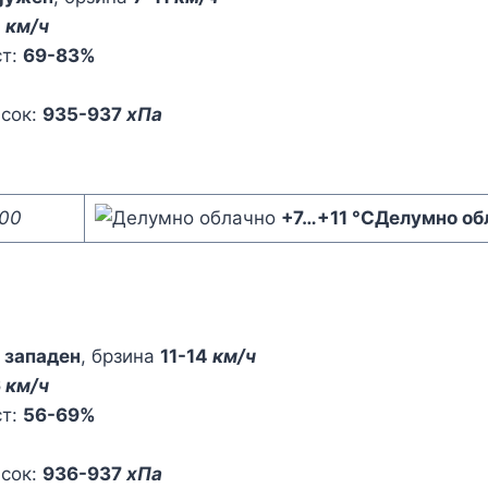
2
км/ч
ст:
69-83%
исок:
935-937
хПа
:00
+7
…
+11 °C
Делумно об
,
западен
, брзина
11-14
км/ч
6
км/ч
ст:
56-69%
исок:
936-937
хПа