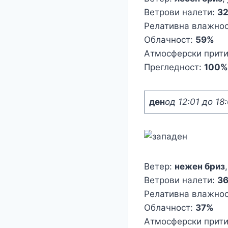
Ветрови налети:
3
Релативна влажно
Облачност:
59%
Атмосферски прит
Прегледност:
100%
ден
од 12:01 до 18
Ветер:
нежен бриз
Ветрови налети:
3
Релативна влажно
Облачност:
37%
Атмосферски прит