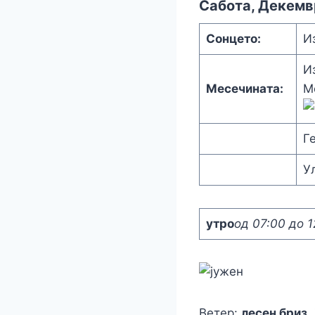
Сабота, Декемв
Сонцето:
И
И
Месечината:
М
Г
У
утро
од 07:00 до 1
Ветер:
лесен бриз
,