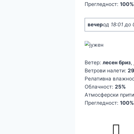
Прегледност:
100%
вечер
од 18:01 до 
Ветер:
лесен бриз
,
Ветрови налети:
2
Релативна влажно
Облачност:
25%
Атмосферски прит
Прегледност:
100%