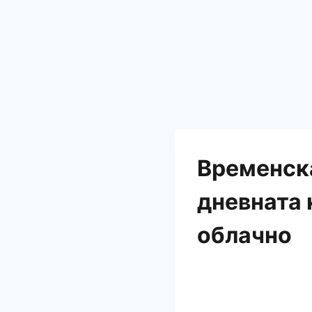
Временска
дневната 
облачно