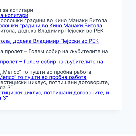
за копитари
оолошки градини во Кино Манаки Битола
тола, додека Владимир Пејоски во РЕК
 пролет – Голем собир на љубителите на
,Мепсо“ го пушти во пробна работа
тициски циклус, потпишани договорите, и
 3“