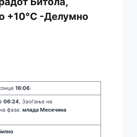
радот Битола,
до +10°C -Делумно
исонце
16:06
.
та
06:24
, Заоѓање на
на фаза:
млада Месечина
билно