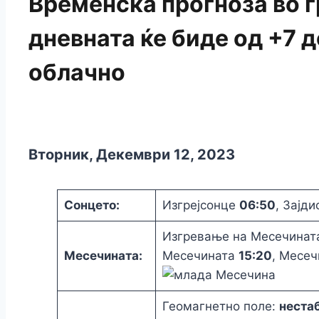
Временска прогноза во г
дневната ќе биде од +7 
облачно
Вторник, Декември 12, 2023
Сонцето:
Изгрејсонце
06:50
, Зајд
Изгревање на Месечина
Месечината:
Месечината
15:20
, Месеч
Геомагнетно поле:
неста