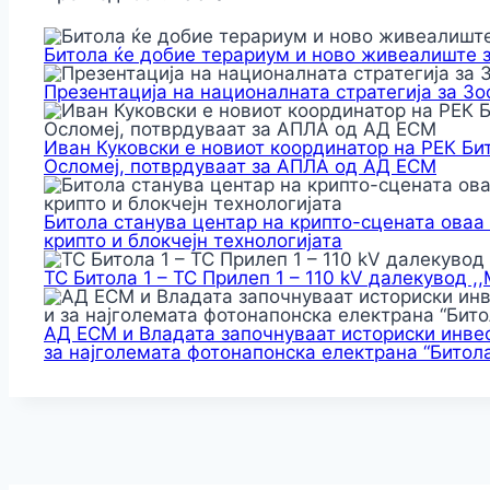
Битола ќе добие терариум и ново живеалиште 
Презентација на националната стратегија за З
Иван Куковски е новиот координатор на РЕК Би
Осломеј, потврдуваат за АПЛА од АД ЕСМ
Битола станува центар на крипто-сцената оваа
крипто и блокчејн технологијата
ТС Битола 1 – ТС Прилеп 1 – 110 kV далекувод ,
АД ЕСМ и Владата започнуваат историски инвес
за најголемата фотонапонска електрана “Битола