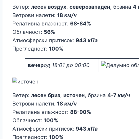
Ветер:
лесен воздух
,
северозападен
, брзина
4
Ветрови налети:
18
км/ч
Релативна влажност:
68-84%
Облачност:
56%
Атмосферски притисок:
943
хПа
Прегледност:
100%
вечер
од 18:01 до 00:00
Ветер:
лесен бриз
,
источен
, брзина
4-7
км/ч
Ветрови налети:
18
км/ч
Релативна влажност:
88-90%
Облачност:
100%
Атмосферски притисок:
943
хПа
Прегледност:
100%