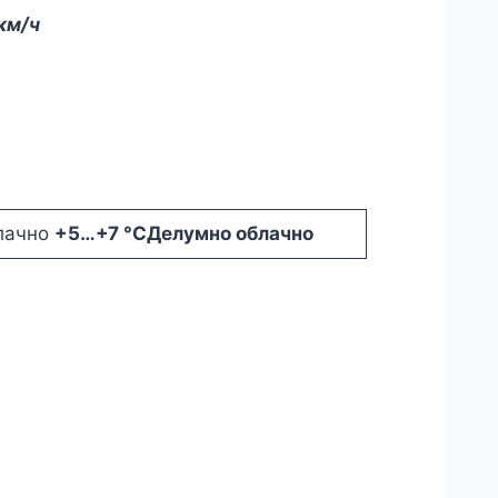
км/ч
+5
…
+7 °C
Делумно облачно