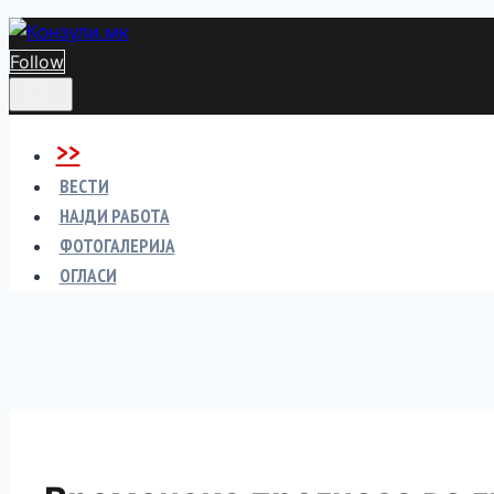
Skip
to
Follow
content
>>
ВЕСТИ
НАЈДИ РАБОТА
ФОТОГАЛЕРИЈА
ОГЛАСИ