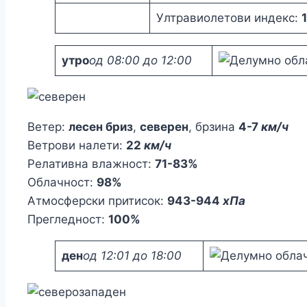
Ултравиолетови индекс:
1
утро
од 08:00 до 12:00
Ветер:
лесен бриз
,
северен
, брзина
4-7
км/ч
Ветрови налети:
22
км/ч
Релативна влажност:
71-83%
Облачност:
98%
Атмосферски притисок:
943-944
хПа
Прегледност:
100%
ден
од 12:01 до 18:00