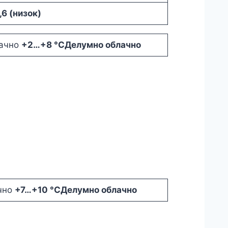
,6 (низок)
+2
…
+8 °C
Делумно облачно
+7
…
+10 °C
Делумно облачно