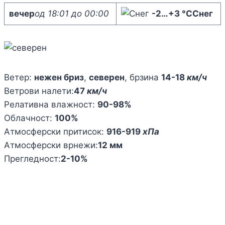
вечер
од 18:01 до 00:00
-2
…
+3 °C
Снег
Ветер:
нежен бриз
,
северен
, брзина
14-18
км/ч
Ветрови налети:
47
км/ч
Релативна влажност:
90-98%
Облачност:
100%
Атмосферски притисок:
916-919
хПа
Атмосферски врнежи:
12 мм
Прегледност:
2-10%