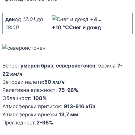
ден
од 12:01 до
+4
…
18:00
+10 °C
Снег и дожд
Ветер:
умерен бриз
,
североисточен
, брзина
7-
22
км/ч
Ветрови налети:
50
км/ч
Релативна влажност:
75-96%
Облачност:
100%
Атмосферски притисок:
913-916
хПа
Атмосферски врнежи:
13,7 мм
Прегледност:
2-95%