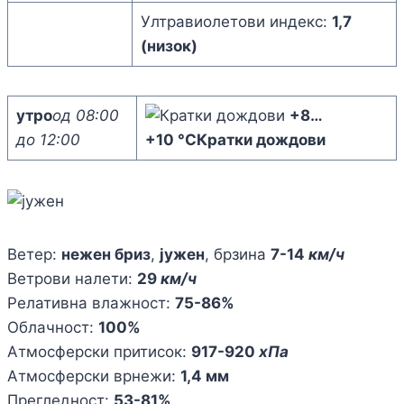
Ултравиолетови индекс:
1,7
(низок)
утро
од 08:00
+8
…
до 12:00
+10 °C
Кратки дождови
Ветер:
нежен бриз
,
јужен
, брзина
7-14
км/ч
Ветрови налети:
29
км/ч
Релативна влажност:
75-86%
Облачност:
100%
Атмосферски притисок:
917-920
хПа
Атмосферски врнежи:
1,4 мм
Прегледност:
53-81%