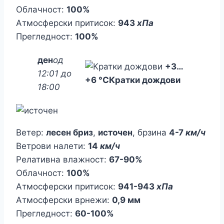
Облачност:
100%
Атмосферски притисок:
943
хПа
Прегледност:
100%
ден
од
+3
…
12:01 до
+6 °C
Кратки дождови
18:00
Ветер:
лесен бриз
,
источен
, брзина
4-7
км/ч
Ветрови налети:
14
км/ч
Релативна влажност:
67-90%
Облачност:
100%
Атмосферски притисок:
941-943
хПа
Атмосферски врнежи:
0,9 мм
Прегледност:
60-100%