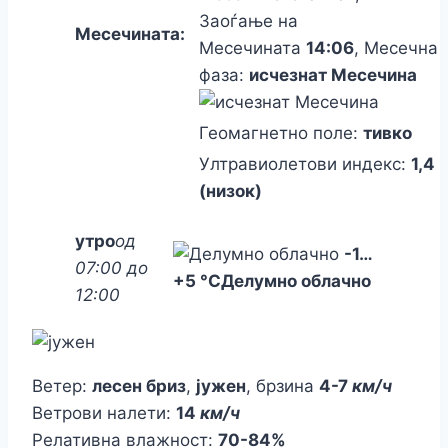
Заоѓање на
Месечината:
Месечината
14:06
, Месечна
фаза:
исчезнат Месечина
Геомагнетно поле:
тивко
Ултравиолетови индекс:
1,4
(низок)
утро
од
-1
…
07:00 до
+5 °C
Делумно облачно
12:00
Ветер:
лесен бриз
,
јужен
, брзина
4-7
км/ч
Ветрови налети:
14
км/ч
Релативна влажност:
70-84%