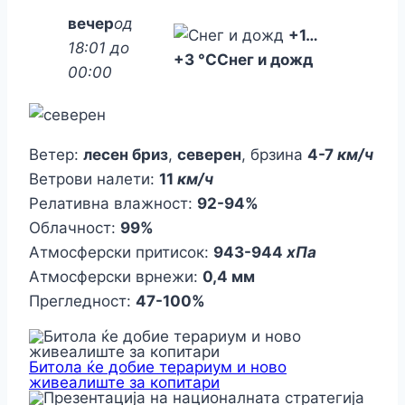
вечер
од
+1
…
18:01 до
+3 °C
Снег и дожд
00:00
Ветер:
лесен бриз
,
северен
, брзина
4-7
км/ч
Ветрови налети:
11
км/ч
Релативна влажност:
92-94%
Облачност:
99%
Атмосферски притисок:
943-944
хПа
Атмосферски врнежи:
0,4 мм
Прегледност:
47-100%
Битола ќе добие терариум и ново
живеалиште за копитари