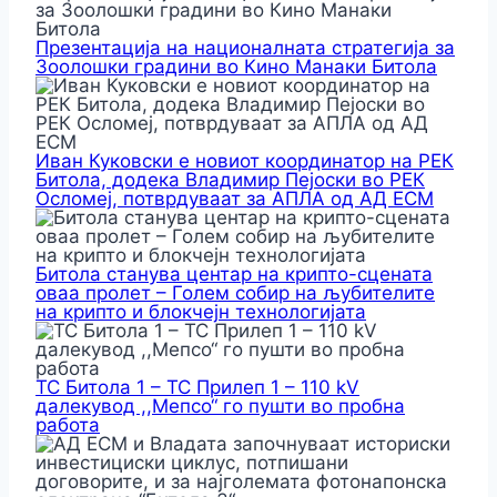
Презентација на националната стратегија за
Зоолошки градини во Кино Манаки Битола
Иван Куковски е новиот координатор на РЕК
Битола, додека Владимир Пејоски во РЕК
Осломеј, потврдуваат за АПЛА од АД ЕСМ
Битола станува центар на крипто-сцената
оваа пролет – Голем собир на љубителите
на крипто и блокчејн технологијата
ТС Битола 1 – ТС Прилеп 1 – 110 kV
далекувод ,,Мепсо“ го пушти во пробна
работа