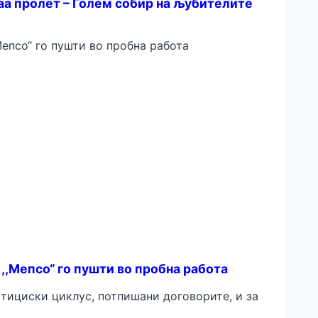
аа пролет – Голем собир на љубителите
 ,,Мепсо“ го пушти во пробна работа