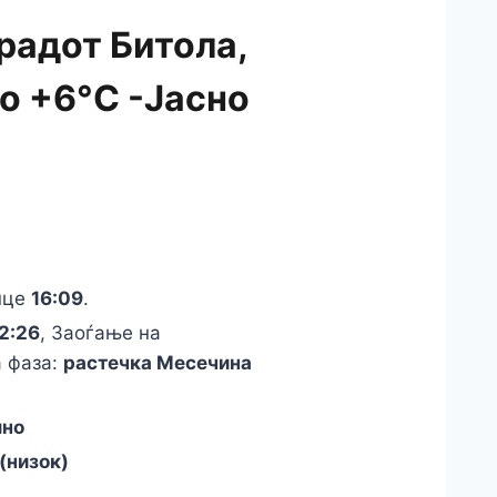
радот Битола,
до +6°C -Јасно
онце
16:09
.
2:26
, Заоѓање на
а фаза:
растечка Месечина
лно
 (низок)