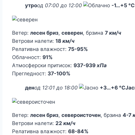
утро
од 07:00 до 12:00
-1
…
+5 °C
Ветер:
лесен бриз
,
северен
, брзина
7
км/ч
Ветрови налети:
18
км/ч
Релативна влажност:
75-95%
Облачност:
91%
Атмосферски притисок:
937-939
хПа
Прегледност:
37-100%
ден
од 12:01 до 18:00
+3
…
+6 °C
Јас
Ветер:
лесен бриз
,
североисточен
, брзина
4-7
Ветрови налети:
22
км/ч
Релативна влажност:
68-84%