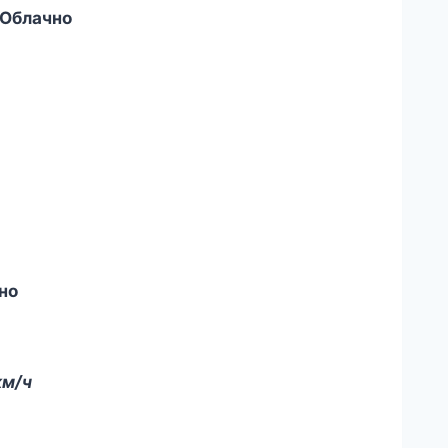
Облачно
но
км/ч