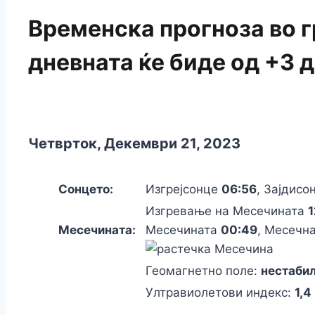
Временска прогноза во г
дневната ќе биде од +3 
Четврток, Декември 21, 2023
Сонцето:
Изгрејсонце
06:56
, Зајдис
Изгревање на Месечината
1
Месечината:
Месечината
00:49
, Месечн
Геомагнетно поле:
нестаби
Ултравиолетови индекс:
1,4