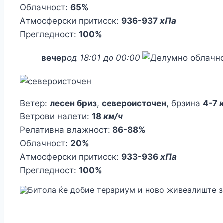
Облачност:
65%
Атмосферски притисок:
936-937
хПа
Прегледност:
100%
вечер
од 18:01 до 00:00
Ветер:
лесен бриз
,
североисточен
, брзина
4-7
Ветрови налети:
18
км/ч
Релативна влажност:
86-88%
Облачност:
20%
Атмосферски притисок:
933-936
хПа
Прегледност:
100%