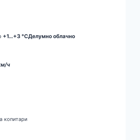
+1
…
+3 °C
Делумно облачно
км/ч