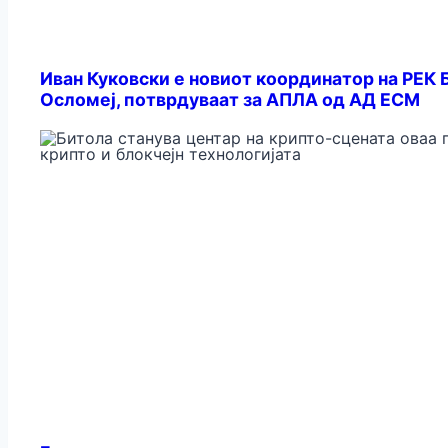
Иван Куковски е новиот координатор на РЕК 
Осломеј, потврдуваат за АПЛА од АД ЕСМ