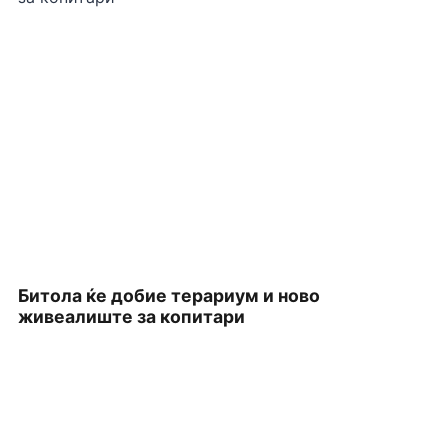
Битола ќе добие терариум и ново
П
живеалиште за копитари
З