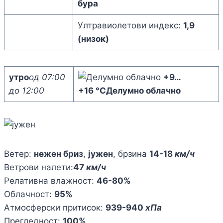
бура
Ултравиолетови индекс:
1,9
(низок)
утро
од 07:00
+9
…
до 12:00
+16 °C
Делумно облачно
Ветер:
нежен бриз
,
јужен
, брзина
14-18
км/ч
Ветрови налети:
47
км/ч
Релативна влажност:
46-80%
Облачност:
95%
Атмосферски притисок:
939-940
хПа
Прегледност:
100%