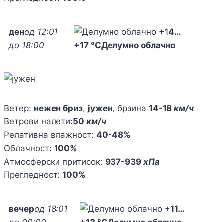
ден
од 12:01
+14
…
до 18:00
+17 °C
Делумно облачно
Ветер:
нежен бриз
,
јужен
, брзина
14-18
км/ч
Ветрови налети:
50
км/ч
Релативна влажност:
40-48%
Облачност:
100%
Атмосферски притисок:
937-939
хПа
Прегледност:
100%
вечер
од 18:01
+11
…
до 00:00
+13 °C
Делумно облачно