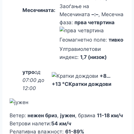
Заоѓање на
Месечината:
Месечината
–:–
, Месечна
фаза:
прва четвртина
Геомагнетно поле:
тивко
Ултравиолетови
индекс:
1,7 (низок)
утро
од
+8
…
07:00 до
+13 °C
Кратки дождови
12:00
Ветер:
нежен бриз
,
јужен
, брзина
11-18
км/ч
Ветрови налети:
54
км/ч
Релативна влажност:
61-89%