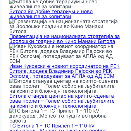
Битола ќе добие терариум и ново
живеалиште за копитари
Презентација на националната стратегија за
Зоолошки градини во Кино Манаки Битола
Иван Куковски е новиот координатор на РЕК
Битола, додека Владимир Пејоски во РЕК
Осломеј, потврдуваат за АПЛА од АД ЕСМ
Битола станува центар на крипто-сцената
оваа пролет – Голем собир на љубителите
на крипто и блокчејн технологијата
ТС Битола 1 – ТС Прилеп 1 – 110 kV
далекувод ,,Мепсо“ го пушти во пробна