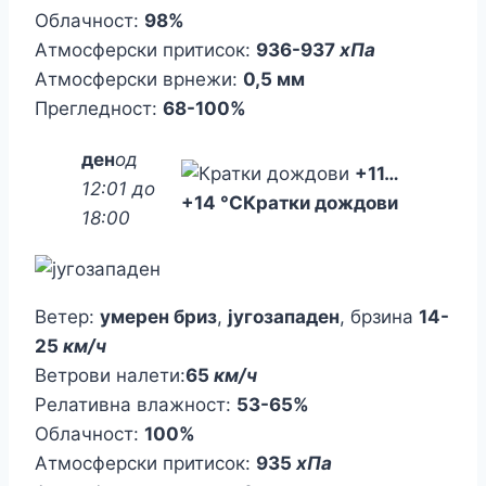
Облачност:
98%
Атмосферски притисок:
936-937
хПа
Атмосферски врнежи:
0,5 мм
Прегледност:
68-100%
ден
од
+11
…
12:01 до
+14 °C
Кратки дождови
18:00
Ветер:
умерен бриз
,
југозападен
, брзина
14-
25
км/ч
Ветрови налети:
65
км/ч
Релативна влажност:
53-65%
Облачност:
100%
Атмосферски притисок:
935
хПа