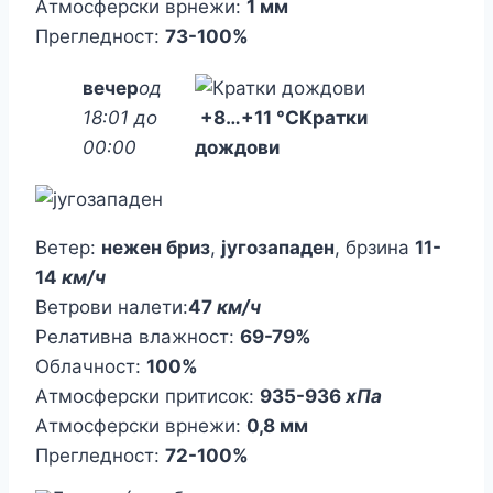
Атмосферски врнежи:
1 мм
Прегледност:
73-100%
вечер
од
18:01 до
+8
…
+11 °C
Кратки
00:00
дождови
Ветер:
нежен бриз
,
југозападен
, брзина
11-
14
км/ч
Ветрови налети:
47
км/ч
Релативна влажност:
69-79%
Облачност:
100%
Атмосферски притисок:
935-936
хПа
Атмосферски врнежи:
0,8 мм
Прегледност:
72-100%