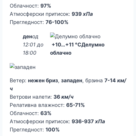
Облачност:
97%
Атмосферски притисок:
939
хПа
Прегледност:
76-100%
ден
од
12:01 до
+10
…
+11 °C
Делумно
18:00
облачно
Ветер:
нежен бриз
,
западен
, брзина
7-14
км/
ч
Ветрови налети:
36
км/ч
Релативна влажност:
65-71%
Облачност:
63%
Атмосферски притисок:
936-937
хПа
Прегледност:
100%