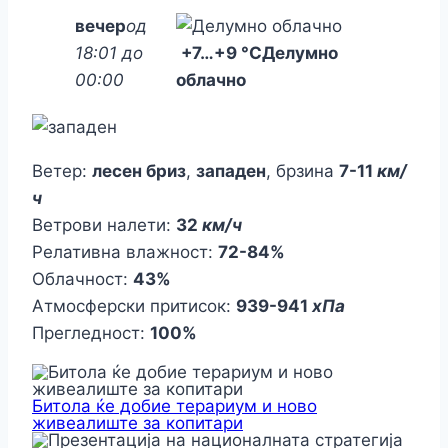
вечер
од
18:01 до
+7
…
+9 °C
Делумно
00:00
облачно
Ветер:
лесен бриз
,
западен
, брзина
7-11
км/
ч
Ветрови налети:
32
км/ч
Релативна влажност:
72-84%
Облачност:
43%
Атмосферски притисок:
939-941
хПа
Прегледност:
100%
Битола ќе добие терариум и ново
живеалиште за копитари