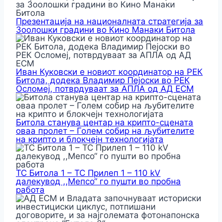
Презентација на националната стратегија за
Зоолошки градини во Кино Манаки Битола
Иван Куковски е новиот координатор на РЕК
Битола, додека Владимир Пејоски во РЕК
Осломеј, потврдуваат за АПЛА од АД ЕСМ
Битола станува центар на крипто-сцената
оваа пролет – Голем собир на љубителите
на крипто и блокчејн технологијата
ТС Битола 1 – ТС Прилеп 1 – 110 kV
далекувод ,,Мепсо“ го пушти во пробна
работа