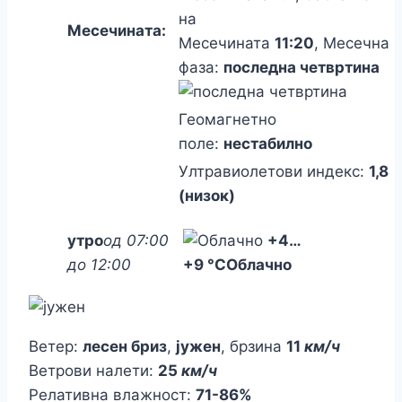
на
Месечината:
Месечината
11:20
, Месечна
фаза:
последна четвртина
Геомагнетно
поле:
нестабилно
Ултравиолетови индекс:
1,8
(низок)
утро
од 07:00
+4
…
до 12:00
+9 °C
Облачно
Ветер:
лесен бриз
,
јужен
, брзина
11
км/ч
Ветрови налети:
25
км/ч
Релативна влажност:
71-86%