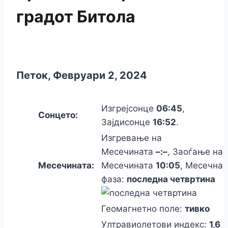
градот Битола
Петок, Февруари 2, 2024
Изгрејсонце
06:45
,
Сонцето:
Зајдисонце
16:52
.
Изгревање на
Месечината
–:–
, Заоѓање на
Месечината:
Месечината
10:05
, Месечна
фаза:
последна четвртина
Геомагнетно поле:
тивко
Ултравиолетови индекс:
1,6