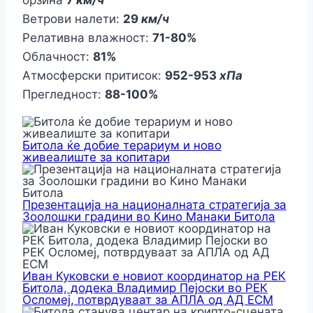
Ветрови налети:
29
км/ч
Релативна влажност:
71-80%
Облачност:
81%
Атмосферски притисок:
952-953
хПа
Прегледност:
88-100%
Битола ќе добие терариум и ново
живеалиште за копитари
Презентација на националната стратегија за
Зоолошки градини во Кино Манаки Битола
Иван Куковски е новиот координатор на РЕК
Битола, додека Владимир Пејоски во РЕК
Осломеј, потврдуваат за АПЛА од АД ЕСМ