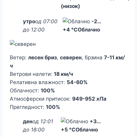
(низок)
утро
од 07:00
-2
…
до 12:00
+4 °C
Облачно
Ветер:
лесен бриз
,
северен
, брзина
7-11
км/
ч
Ветрови налети:
18
км/ч
Релативна влажност:
54-60%
Облачност:
100%
Атмосферски притисок:
949-952
хПа
Прегледност:
100%
ден
од 12:01
+3
…
до 18:00
+5 °C
Облачно