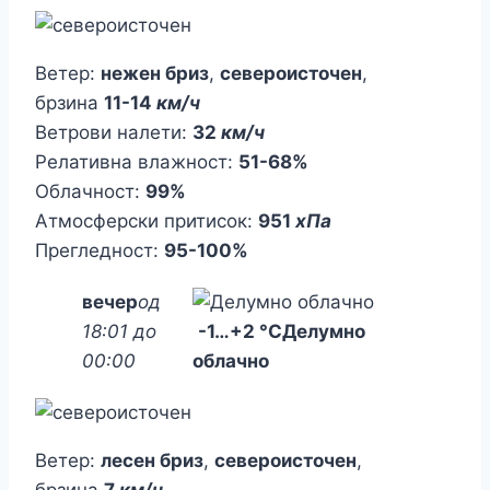
Ветер:
нежен бриз
,
североисточен
,
брзина
11-14
км/ч
Ветрови налети:
32
км/ч
Релативна влажност:
51-68%
Облачност:
99%
Атмосферски притисок:
951
хПа
Прегледност:
95-100%
вечер
од
18:01 до
-1
…
+2 °C
Делумно
00:00
облачно
Ветер:
лесен бриз
,
североисточен
,
брзина
7
км/ч