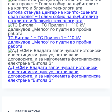
Битола станува центар на крипто-сцената
оваа пролет – Голем собир на љубителите
на крипто и блокчејн технологијата
ТС Битола 1 – ТС Прилеп 1 – 110 kV
далекувод ,,Мепсо“ го пушти во пробна
работа
АД ЕСМ и Владата започнуваат историски
инвестициски циклус, потпишани
договорите, и за најголемата фотонапонска
електрана “Битола 3“
ИМПРЕСУМ