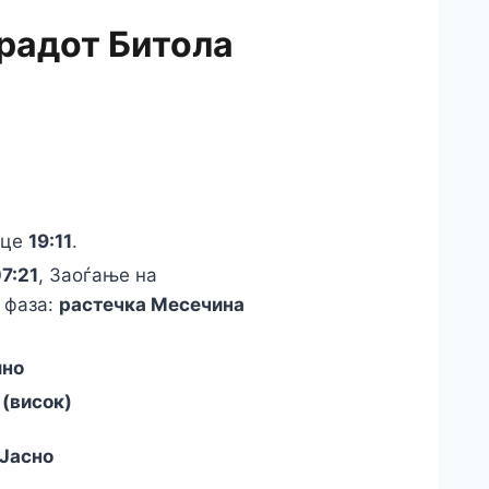
градот Битола
нце
19:11
.
7:21
, Заоѓање на
 фаза:
растечка Месечина
лно
 (висок)
Јасно