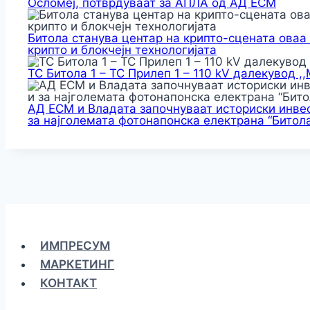
Осломеј, потврдуваат за АПЛА од АД ЕСМ
Битола станува центар на крипто-сцената оваа
крипто и блокчејн технологијата
ТС Битола 1 – ТС Прилеп 1 – 110 kV далекувод ,
АД ЕСМ и Владата започнуваат историски инвес
за најголемата фотонапонска електрана “Битола
ИМПРЕСУМ
МАРКЕТИНГ
КОНТАКТ