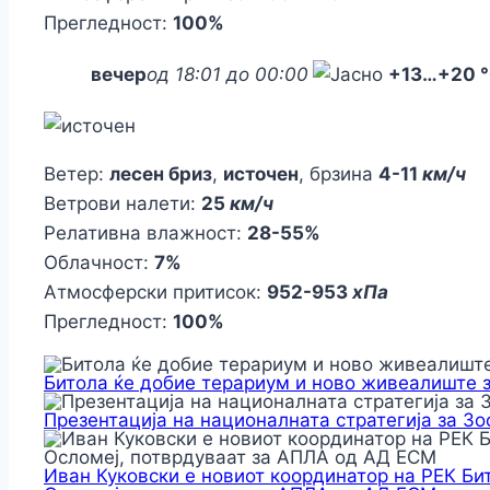
Прегледност:
100%
вечер
од 18:01 до 00:00
+13
…
+20 
Ветер:
лесен бриз
,
источен
, брзина
4-11
км/ч
Ветрови налети:
25
км/ч
Релативна влажност:
28-55%
Облачност:
7%
Атмосферски притисок:
952-953
хПа
Прегледност:
100%
Битола ќе добие терариум и ново живеалиште 
Презентација на националната стратегија за З
Иван Куковски е новиот координатор на РЕК Би