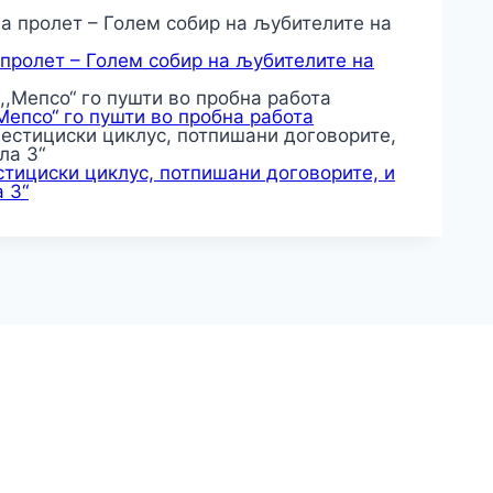
 пролет – Голем собир на љубителите на
,Мепсо“ го пушти во пробна работа
тициски циклус, потпишани договорите, и
 3“