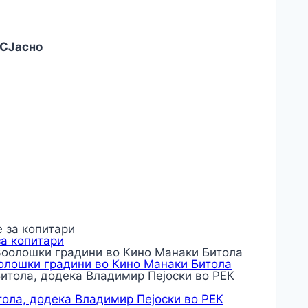
°C
Јасно
за копитари
оолошки градини во Кино Манаки Битола
тола, додека Владимир Пејоски во РЕК