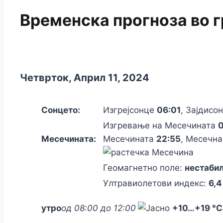
Временска прогноза во 
Четврток, Април 11, 2024
Сонцето:
Изгрејсонце
06:01
, Зајдисо
Изгревање на Месечината
0
Месечината:
Месечината
22:55
, Месечна
Геомагнетно поле:
нестаби
Ултравиолетови индекс:
6,4
утро
од 08:00 до 12:00
+10
…
+19 °C