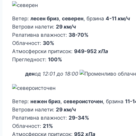
Ветер:
лесен бриз
,
северен
, брзина
4-11
км/ч
Ветрови налети:
29
км/ч
Релативна влажност:
38-70%
Облачност:
30%
Атмосферски притисок:
949-952
хПа
Прегледност:
100%
ден
од 12:01 до 18:00
Ветер:
нежен бриз
,
североисточен
, брзина
11-
Ветрови налети:
29
км/ч
Релативна влажност:
29-34%
Облачност:
21%
Атмосферски притисок:
952
хПа