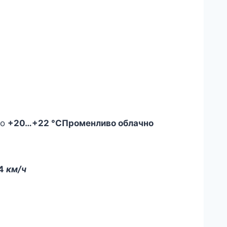
+20
…
+22 °C
Променливо облачно
14
км/ч