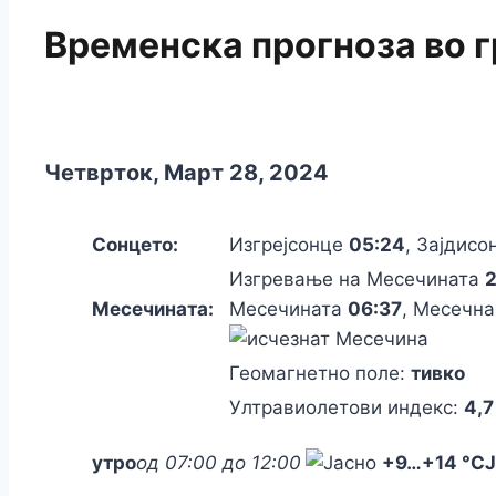
Временска прогноза во 
Четврток, Март 28, 2024
Сонцето:
Изгрејсонце
05:24
, Зајдис
Изгревање на Месечината
2
Месечината:
Месечината
06:37
, Месечна
Геомагнетно поле:
тивко
Ултравиолетови индекс:
4,7
утро
од 07:00 до 12:00
+9
…
+14 °C
Ј