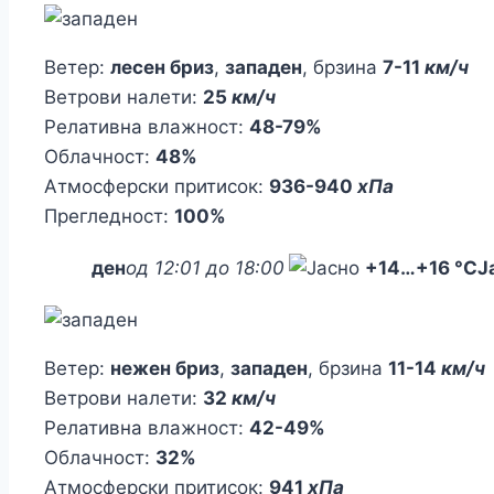
Ветер:
лесен бриз
,
западен
, брзина
7-11
км/ч
Ветрови налети:
25
км/ч
Релативна влажност:
48-79%
Облачност:
48%
Атмосферски притисок:
936-940
хПа
Прегледност:
100%
ден
од 12:01 до 18:00
+14
…
+16 °C
Ј
Ветер:
нежен бриз
,
западен
, брзина
11-14
км/ч
Ветрови налети:
32
км/ч
Релативна влажност:
42-49%
Облачност:
32%
Атмосферски притисок:
941
хПа