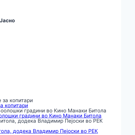
Јасно
за копитари
оолошки градини во Кино Манаки Битола
тола, додека Владимир Пејоски во РЕК