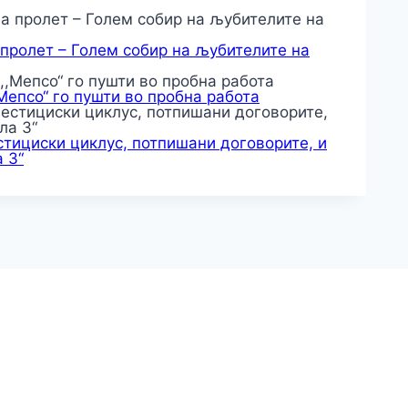
 пролет – Голем собир на љубителите на
,Мепсо“ го пушти во пробна работа
тициски циклус, потпишани договорите, и
 3“