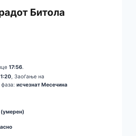
градот Битола
онце
17:56
.
1:20
, Заоѓање на
 фаза:
исчезнат Месечина
 (умерен)
асно