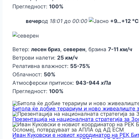
Прегледност:
100%
вечер
од 18:01 до 00:00
+9
…
+12 °C
Ветер:
лесен бриз
,
северен
, брзина
7-11
км/ч
Ветрови налети:
25
км/ч
Релативна влажност:
55-75%
Облачност:
50%
Атмосферски притисок:
943-944
хПа
Прегледност:
100%
Битола ќе добие терариум и ново живеалиште 
Презентација на националната стратегија за З
Иван Куковски е новиот координатор на РЕК Би