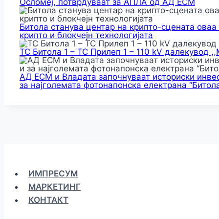
Осломеј, потврдуваат за АПЛА од АД ЕСМ
Битола станува центар на крипто-сцената оваа
крипто и блокчејн технологијата
ТС Битола 1 – ТС Прилеп 1 – 110 kV далекувод ,
АД ЕСМ и Владата започнуваат историски инвес
за најголемата фотонапонска електрана “Битола
ИМПРЕСУМ
МАРКЕТИНГ
КОНТАКТ