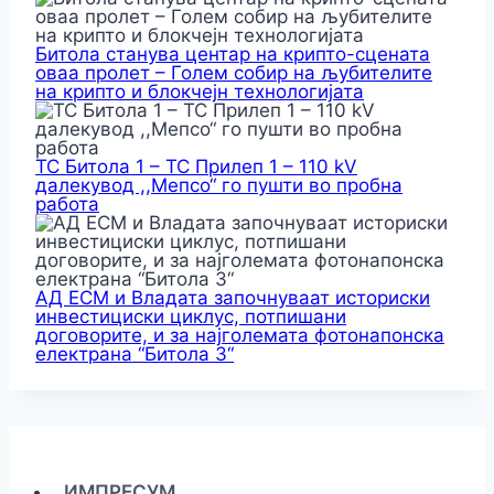
Битола станува центар на крипто-сцената
оваа пролет – Голем собир на љубителите
на крипто и блокчејн технологијата
ТС Битола 1 – ТС Прилеп 1 – 110 kV
далекувод ,,Мепсо“ го пушти во пробна
работа
АД ЕСМ и Владата започнуваат историски
инвестициски циклус, потпишани
договорите, и за најголемата фотонапонска
електрана “Битола 3“
ИМПРЕСУМ