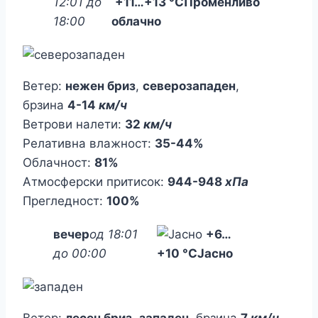
12:01 до
+11
…
+13 °C
Променливо
18:00
облачно
Ветер:
нежен бриз
,
северозападен
,
брзина
4-14
км/ч
Ветрови налети:
32
км/ч
Релативна влажност:
35-44%
Облачност:
81%
Атмосферски притисок:
944-948
хПа
Прегледност:
100%
вечер
од 18:01
+6
…
до 00:00
+10 °C
Јасно
Ветер:
лесен бриз
,
западен
, брзина
7
км/ч