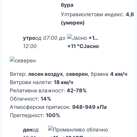
бура
Ултравиолетови индекс:
4,6
(умерен)
утро
од 07:00 до
+1
…
12:00
+11 °C
Јасно
Ветер:
лесен воздух
,
северен
, брзина
4
км/ч
Ветрови налети:
18
км/ч
Релативна влажност:
42-78%
Облачност:
14%
Атмосферски притисок:
948-949
хПа
Прегледност:
100%
ден
од