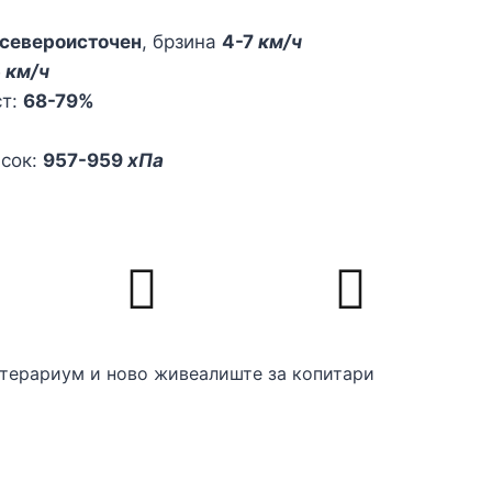
североисточен
, брзина
4-7
км/ч
5
км/ч
ст:
68-79%
исок:
957-959
хПа