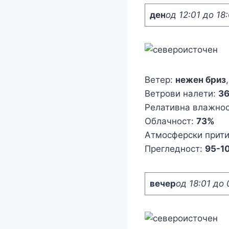
ден
од 12:01 до 18
Ветер:
нежен бриз
Ветрови налети:
3
Релативна влажно
Облачност:
73%
Атмосферски прит
Прегледност:
95-1
вечер
од 18:01 до 