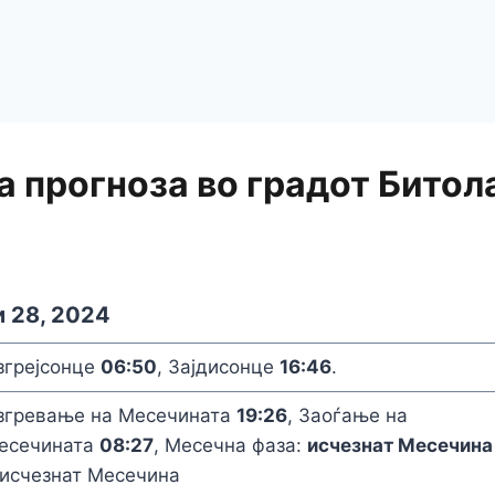
 прогноза во градот Битол
и 28, 2024
згрејсонце
06:50
, Зајдисонце
16:46
.
згревање на Месечината
19:26
, Заоѓање на
есечината
08:27
, Месечна фаза:
исчезнат Месечина