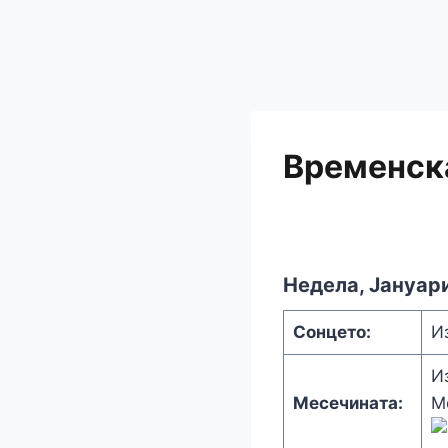
Временска
Недела, Јануар
Сонцето:
И
И
Месечината:
М