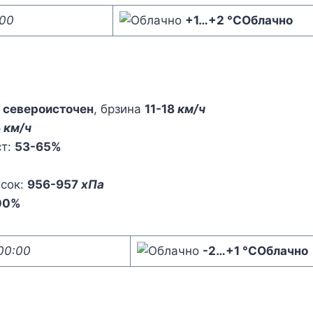
:00
+1
…
+2 °C
Облачно
,
североисточен
, брзина
11-18
км/ч
6
км/ч
ст:
53-65%
исок:
956-957
хПа
00%
00:00
-2
…
+1 °C
Облачно