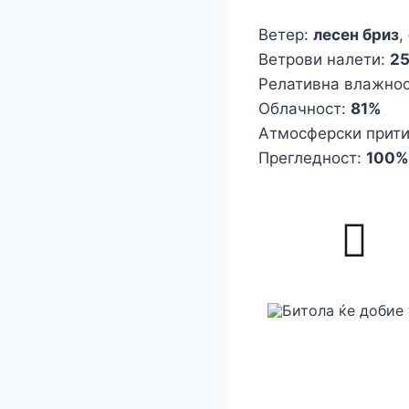
Ветер:
лесен бриз
,
Ветрови налети:
2
Релативна влажно
Облачност:
81%
Атмосферски прит
Прегледност:
100%