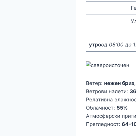
Г
У
утро
од 08:00 до 1
Ветер:
нежен бриз
Ветрови налети:
3
Релативна влажно
Облачност:
55%
Атмосферски прит
Прегледност:
64-1