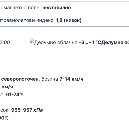
еомагнетно поле:
нестабилно
лтравиолетови индекс:
1,8 (низок)
2:00
-3
…
+1 °C
Делумно о
,
североисточен
, брзина
7-14
км/ч
6
км/ч
ст:
61-74%
исок:
955-957
хПа
00%