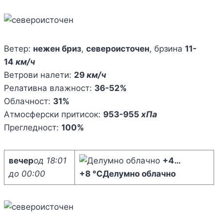
Ветер:
нежен бриз
,
североисточен
, брзина
11-
14
км/ч
Ветрови налети:
29
км/ч
Релативна влажност:
36-52%
Облачност:
31%
Атмосферски притисок:
953-955
хПа
Прегледност:
100%
вечер
од 18:01
+4
…
до 00:00
+8 °C
Делумно облачно