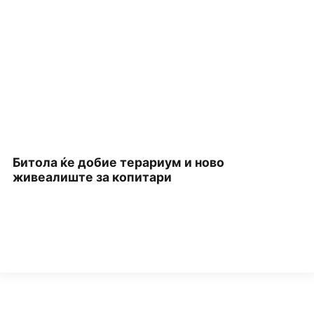
Битола ќе добие терариум и ново
П
живеалиште за копитари
З