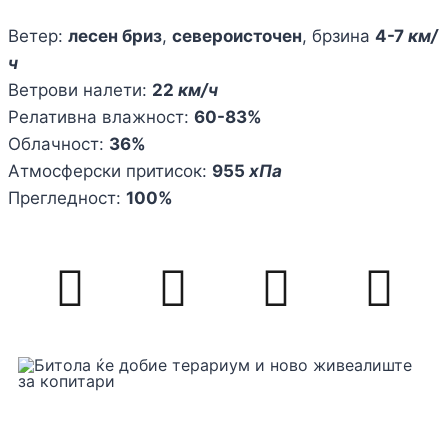
Ветер:
лесен бриз
,
североисточен
, брзина
4-7
км/
ч
Ветрови налети:
22
км/ч
Релативна влажност:
60-83%
Облачност:
36%
Атмосферски притисок:
955
хПа
Прегледност:
100%