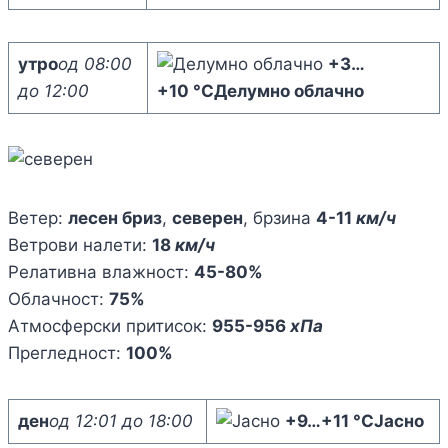
утро
од 08:00
+3
…
до 12:00
+10 °C
Делумно облачно
Ветер:
лесен бриз
,
северен
, брзина
4-11
км/ч
Ветрови налети:
18
км/ч
Релативна влажност:
45-80%
Облачност:
75%
Атмосферски притисок:
955-956
хПа
Прегледност:
100%
ден
од 12:01 до 18:00
+9
…
+11 °C
Јасно