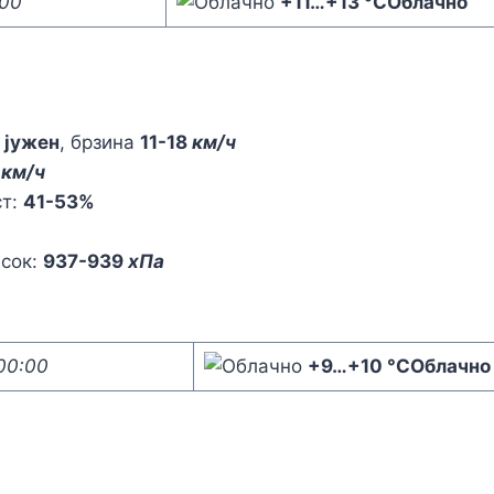
:00
+11
…
+13 °C
Облачно
,
јужен
, брзина
11-18
км/ч
3
км/ч
ст:
41-53%
исок:
937-939
хПа
00:00
+9
…
+10 °C
Облачно