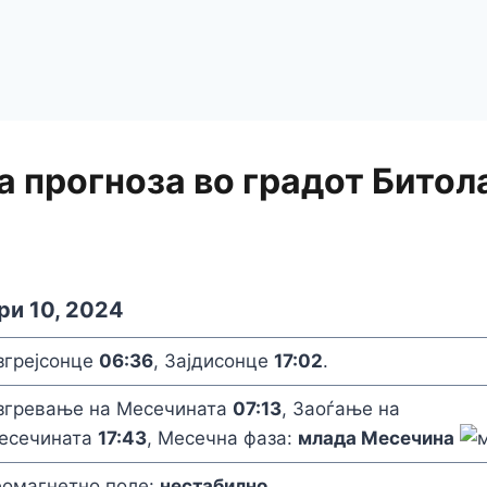
 прогноза во градот Битол
ри 10, 2024
згрејсонце
06:36
, Зајдисонце
17:02
.
згревање на Месечината
07:13
, Заоѓање на
есечината
17:43
, Месечна фаза:
млада Месечина
еомагнетно поле:
нестабилно