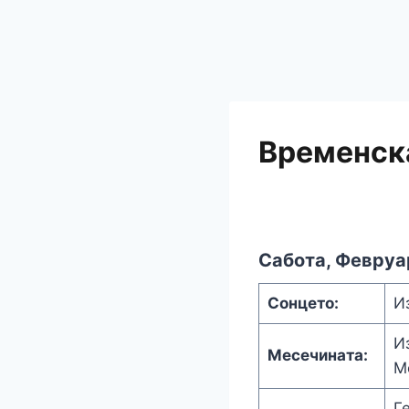
Временска
Сабота, Февруа
Сонцето:
И
И
Месечината:
М
Г