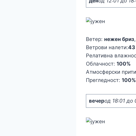
ден
од 12:01 до 18
Ветер:
нежен бриз
Ветрови налети:
4
Релативна влажно
Облачност:
100%
Атмосферски прит
Прегледност:
100%
вечер
од 18:01 до 