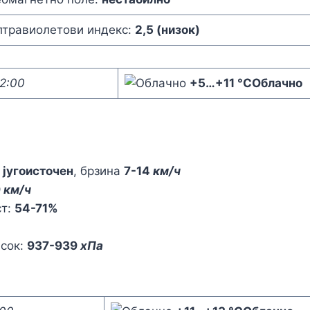
лтравиолетови индекс:
2,5 (низок)
2:00
+5
…
+11 °C
Облачно
,
југоисточен
, брзина
7-14
км/ч
9
км/ч
ст:
54-71%
исок:
937-939
хПа