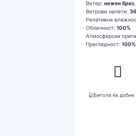
Ветер:
нежен бриз
Ветрови налети:
3
Релативна влажно
Облачност:
100%
Атмосферски прит
Прегледност:
100%