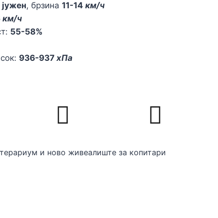
,
јужен
, брзина
11-14
км/ч
6
км/ч
ст:
55-58%
исок:
936-937
хПа