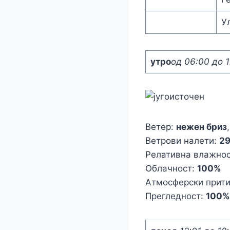
У
утро
од 06:00 до 1
Ветер:
нежен бриз
Ветрови налети:
2
Релативна влажно
Облачност:
100%
Атмосферски прит
Прегледност:
100%