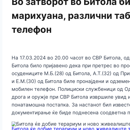
Во затворот во Битола б
марихуана, различни та
телефон
На 17.03.2024 во 20.00 часот во СВР Битола, о
Битола било пријавено дека при претрес во про
осудениците М.Б.(28) од Битола, А.Т.(32) од При
и Е.М.(30) од Битола биле пронајдени и одземе
мобилен телефон. Полициски службеници од Од
дрога и оружје при СВР Битола извршиле увид и
понатамошна постапка. За настанот бил известе
документирање ќе биде поднесена соодветна п
Битола ќе добие терариум и ново живеалиште 