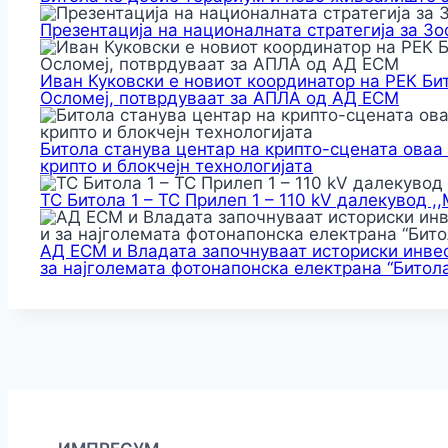
Презентација на националната стратегија за З
Иван Куковски е новиот координатор на РЕК Би
Осломеј, потврдуваат за АПЛА од АД ЕСМ
Битола станува центар на крипто-сцената оваа
крипто и блокчејн технологијата
ТС Битола 1 – ТС Прилеп 1 – 110 kV далекувод ,
АД ЕСМ и Владата започнуваат историски инвес
за најголемата фотонапонска електрана “Битола