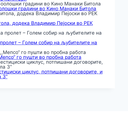
оолошки градини во Кино Манаки Битола
тола, додека Владимир Пејоски во РЕК
 пролет – Голем собир на љубителите на
,Мепсо“ го пушти во пробна работа
тициски циклус, потпишани договорите, и
 3“