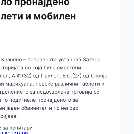
ило пронајдено
блети и мобилен
д Казнено – поправната установа Затвор
сторијата во која биле сместени
леп, А.Ф.(32) од Прилеп, Е.С.(27) од Скопје
ни марихуана, повеќе различни таблети и
делението за недозволена трговија со
 го подигнале пронајденото за
н јавен обвинител и по негово
ријава.
за копитари