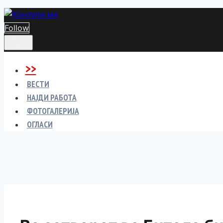
Skip
to
Follow
content
>>
ВЕСТИ
НАЈДИ РАБОТА
ФОТОГАЛЕРИЈА
ОГЛАСИ