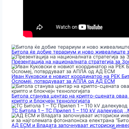
Битола ќе добие терариум и ново живеалиште 
Презентација на националната стратегија за З
Иван Куковски е новиот координатор на РЕК Би
Осломеј, потврдуваат за АПЛА од АД ЕСМ
Битола станува центар на крипто-сцената оваа
крипто и блокчејн технологијата
ТС Битола 1 – ТС Прилеп 1 – 110 kV далекувод ,
АД ЕСМ и Владата започнуваат историски инвес