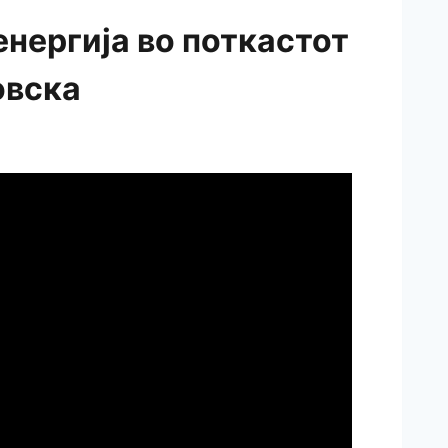
енергија во поткастот
овска