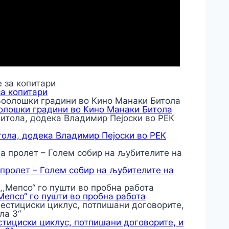
за копитари
оолошки градини во Кино Манаки Битола
тола, додека Владимир Пејоски во РЕК
 пролет – Голем собир на љубителите на
,Мепсо“ го пушти во пробна работа
тициски циклус, потпишани договорите, и