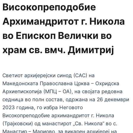
Високопреподобие
Архимандритот г. Никола
во Епископ Велички во
храм св. вмч. Димитриј
Светиот архијерејски синод (САС) на
Македонската Православна Црква – Охридска
Архиепископија (МПЦ – ОА), на својата редовна
седница во полн состав, одржана на 26 декември
2023 година, го избра Неговото
Високопреподобие архимандритот г. Никола
(Трајковски) од манастирот „Св. Никола“ во с.
Манастир – Мариово, за викарен архијереј на