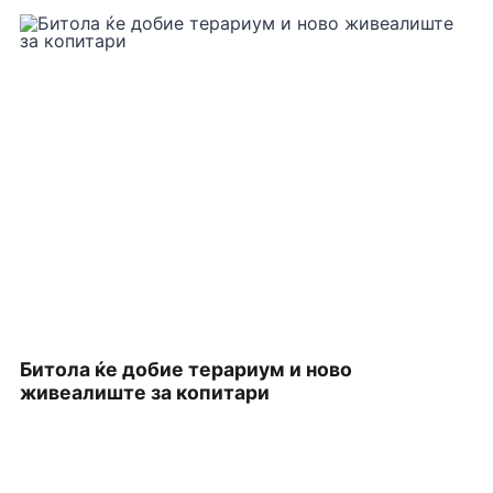
Битола ќе добие терариум и ново
П
живеалиште за копитари
З