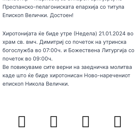
Преспанско-пелагониската епархија со титула
Епископ Велички. Достоен!
Хиротонијата ќе биде утре (Недела) 21.01.2024 во
храм св. вмч. Димитриј со почеток на утринска
богослужба во 07:00ч. и Божествена Литургија со
почеток во 09:00ч.
Ве повикуваме сите верни на заедничка молитва
каде што ќе биде хиротонисан Ново-наречениот
епископ Никола Велички.