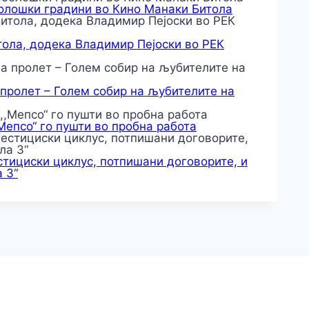
оолошки градини во Кино Манаки Битола
тола, додека Владимир Пејоски во РЕК
 пролет – Голем собир на љубителите на
,Мепсо“ го пушти во пробна работа
тициски циклус, потпишани договорите, и
 3“