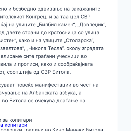
ено и безбедно одвивање на закажаните
толскиот Конгрец, и за таа цел СВР
ај на улиците „Билбил камен“, „Довлеџик“,
 од двете страни до крстосница со улица
истен“, како и на улиците „Столарска“,
звелтова“, „Никола Тесла“, околу зградата
пелираме сите граѓани учесници во
вила и прописи, како и сообраќајната
т, соопштија од СВР Битола.
жуваат повеќе манифестации во чест на
ачување на Албанската азбука, а
а во Битола се очекува доаѓање на
за копитари