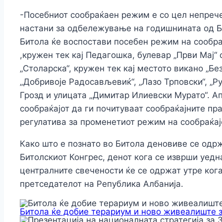
-Посебниот сообраќаен режим е со цел непреч
настани за одбележување на годишнината од Би
Битола ќе воспостави посебен режим на сообраќ
,кружен тек кај Педагошка, булевар „Први Мај“
„Столарска“, кружен тек кај местото викано „Без
„Добривоје Радосављевиќ“, „Лазо Трповски“, „Ру
Грозд и улицата „Димитар Илиевски Мурато“. А
сообраќајот да ги почитуваат сообраќајните пра
регулатива за променетиот режим на сообраќајо
Како што е познато во Битола деновиве се одр
Битолскиот Конгрес, денот кога се изврши уедн
централните свечености ќе се одржат утре ког
претседателот на Република Албанија.
Битола ќе добие терариум и ново живеалиште 