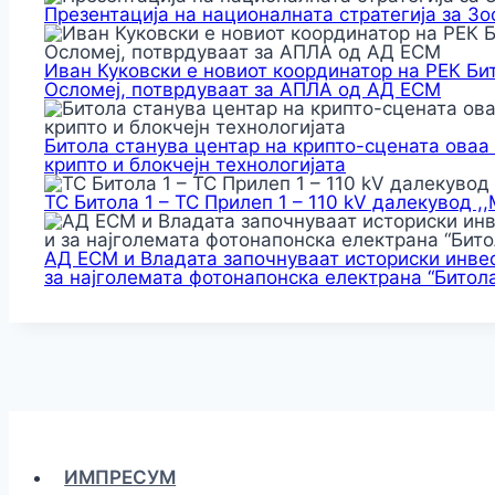
Презентација на националната стратегија за З
Иван Куковски е новиот координатор на РЕК Би
Осломеј, потврдуваат за АПЛА од АД ЕСМ
Битола станува центар на крипто-сцената оваа
крипто и блокчејн технологијата
ТС Битола 1 – ТС Прилеп 1 – 110 kV далекувод ,
АД ЕСМ и Владата започнуваат историски инвес
за најголемата фотонапонска електрана “Битола
ИМПРЕСУМ