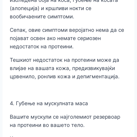
избледена боја на коса, губење на косата
(алопеција) и кршливи нокти се
вообичаените симптоми.
Сепак, овие симптоми веројатно нема да се
појават освен ако немате сериозен
недостаток на протеини.
Тешкиот недостаток на протеини може да
влијае на вашата кожа, предизвикувајќи
црвенило, ронлив кожа и депигментација.
4. Губење на мускулната маса
Вашите мускули се најголемиот резервоар
на протеини во вашето тело.