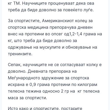
кг ТМ. Научниците проценуваат дека ова
треба да биде доволно за повеќето луѓе.
За спортистите, Американскиот колеџ за
спортска медицина препорачува дневен
внес на протеини во опсег од1,2-1,4 грама на
кг, што треба да биде доволно за
одржување на мускулите и обновување на
тренинзите.
Сепак, научниците не се согласуваат колку е
доволно. Дневната препорака на
Меѓународното здружение за спортска
исхрана е 0,9 грама протеини по килограм
телесна тежина односно 2 гр на кг телесна
маса за спортисти.
Исто како и спортистите, постарите