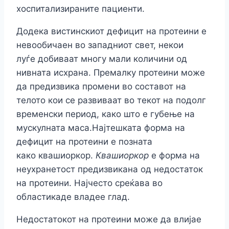
хоспитализираните пациенти.
Додека вистинскиот дефицит на протеини е
невообичаен во западниот свет, некои
луѓе добиваат многу мали количини од
нивната исхрана. Премалку протеини може
да предизвика промени во составот на
телото кои се развиваат во текот на подолг
временски период, како што е губење на
мускулната маса.Најтешката форма на
дефицит на протеини е позната
како квашиоркор.
Квашиоркор
е форма на
неухранетост предизвикана од недостаток
на протеини. Најчесто среќава во
областикаде владее глад.
Недостатокот на протеини може да влијае