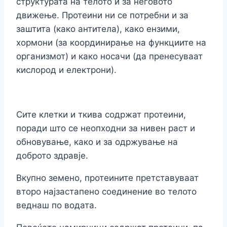
структурата на телото и за неговото
движење. Протеини ни се потребни и за
заштита (како антитела), како ензими,
хормони (за координирање на функциите на
организмот) и како носачи (да пренесуваат
кислород и електрони).
Сите клетки и ткива содржат протеини,
поради што се неопходни за нивен раст и
обновување, како и за одржување на
доброто здравје.
Вкупно земено, протеините претставуваат
второ најзастапено соединение во телото
веднаш по водата.