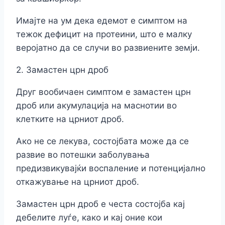
Имајте на ум дека едемот е симптом на
тежок дефицит на протеини, што е малку
веројатно да се случи во развиените земји.
2. Замастен црн дроб
Друг вообичаен симптом е замастен црн
дроб или акумулација на маснотии во
клетките на црниот дроб.
Ако не се лекува, состојбата може да се
развие во потешки заболувања
предизвикувајќи воспаление и потенцијално
откажување на црниот дроб.
Замастен црн дроб е честа состојба кај
дебелите луѓе, како и кај оние кои