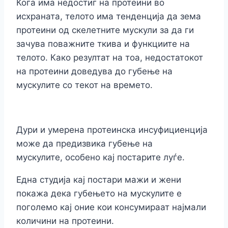
Кога има недостиг на протеини во
исхраната, телото има тенденција да зема
протеини од скелетните мускули за да ги
зачува поважните ткива и функциите на
телото. Како резултат на тоа, недостатокот
на протеини доведува до губење на
мускулите со текот на времето.
Дури и умерена протеинска инсуфициенција
може да предизвика губење на
мускулите, особено кај постарите луѓе.
Една студија кај постари мажи и жени
покажа дека губењето на мускулите е
поголемо кај оние кои консумираат најмали
количини на протеини.