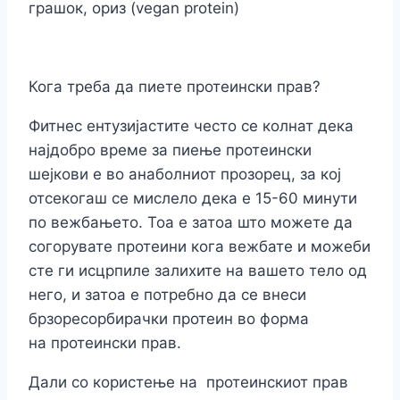
грашок, ориз (vegan protein)
Кога треба да пиете протеински прав?
Фитнес ентузијастите често се колнат дека
најдобро време за пиење протеински
шејкови е во анаболниот прозорец, за кој
отсекогаш се мислело дека е 15-60 минути
по вежбањето. Тоа е затоа што можете да
согорувате протеини кога вежбате и можеби
сте ги исцрпиле залихите на вашето тело од
него, и затоа е потребно да се внеси
брзоресорбирачки протеин во форма
на протеински прав.
Дали со користење на протеинскиот прав