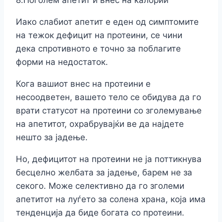
8.Поголем апетит и внес на калории
Иако слабиот апетит е еден од симптомите
на тежок дефицит на протеини, се чини
дека спротивното е точно за поблагите
форми на недостаток.
Кога вашиот внес на протеини е
несоодветен, вашето тело се обидува да го
врати статусот на протеини со зголемување
на апетитот, охрабрувајќи ве да најдете
нешто за јадење.
Но, дефицитот на протеини не ја поттикнува
бесцелно желбата за јадење, барем не за
секого. Може селективно да го зголеми
апетитот на луѓето за солена храна, која има
тенденција да биде богата со протеини.