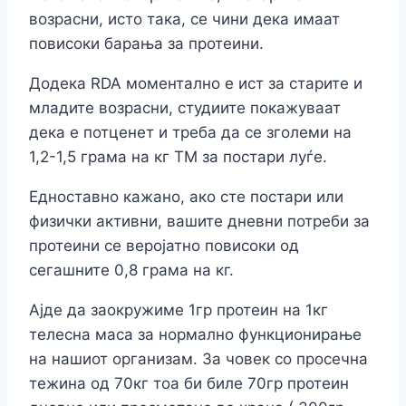
возрасни, исто така, се чини дека имаат
повисоки барања за протеини.
Додека RDA моментално е ист за старите и
младите возрасни, студиите покажуваат
дека е потценет и треба да се зголеми на
1,2-1,5 грама на кг ТМ за постари луѓе.
Едноставно кажано, ако сте постари или
физички активни, вашите дневни потреби за
протеини се веројатно повисоки од
сегашните 0,8 грама на кг.
Ајде да заокружиме 1гр протеин на 1кг
телесна маса за нормално функционирање
на нашиот организам. За човек со просечна
тежина од 70кг тоа би биле 70гр протеин