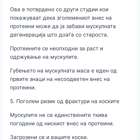
Ова е потврдено со други студии кои
покажуваат дека зголемениот внес на
протеини може да ја забави мускулната
дегенерација што доаѓа со староста.
Протеините се неопходни за раст и
одржување на мускулите.
Губењето на мускулната маса е еден од
првите знаци на несоодветен внес на
протеини.
5. Поголем ризик од фрактури на коските
Мускулите не се единствените ткива
погодени од нискиот внес на протеини.
Загрозени се и вашите коски.