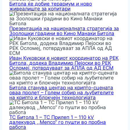
Битола ќе добие терариум и ново
живеалиште за копитари
Презентација на националната стратегија за
Зоолошки градини во Кино Манаки Битола
Иван Куковски е новиот координатор на РЕК
Битола, додека Владимир Пејоски во РЕК
Осломеј, потврдуваат за АПЛА од АД ЕСМ
Битола станува центар на крипто-сцената
оваа пролет – Голем собир на љубителите
на крипто и блокчејн технологијата
ТС Битола 1 – ТС Прилеп 1 – 110 kV
далекувод ,,Мепсо“ го пушти во пробна
работа