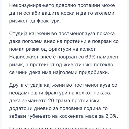
Неконзумирањето доволно протеини може
да ги ослаби вашите коски и да го зголеми
ризикот од фрактури.
Студија кај жени во постменопауза покажа
дека поголем внес на протеини е поврзан со
помал ризик од фрактури на колкот.
Највисокиот внес е поврзан со 69% намален
ризик, а протеинот од животинско потекло
се чини дека има најголеми придобивки.
Друга студија кај жени во постменопауза со
неодамнешни фрактури на колкот покажа
дека земањето 20 грама протеински
додатоци дневно за половина година го
забави губењето на коскената маса за 2,3%.
Протеините помагаат во одржувањето на