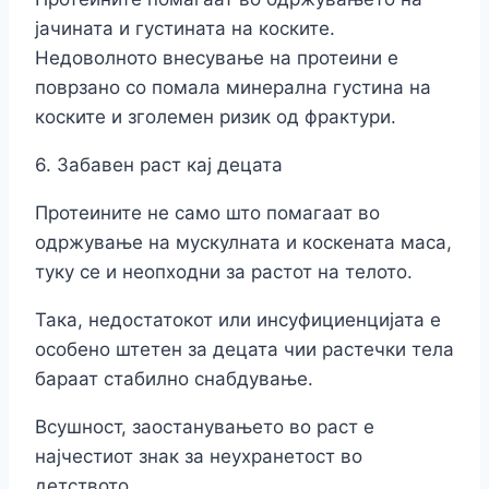
јачината и густината на коските.
Недоволното внесување на протеини е
поврзано со помала минерална густина на
коските и зголемен ризик од фрактури.
6. Забавен раст кај децата
Протеините не само што помагаат во
одржување на мускулната и коскената маса,
туку се и неопходни за растот на телото.
Така, недостатокот или инсуфициенцијата е
особено штетен за децата чии растечки тела
бараат стабилно снабдување.
Всушност, заостанувањето во раст е
најчестиот знак за неухранетост во
детството.