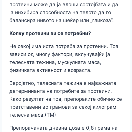
протеини може да ја влоши состојбата и да
ја инхибира способноста на телото да го
балансира нивото на шеќер или „гликоза“.
Колку протеини ви се потребни?
Не секој има иста потреба за протеини. Тоа
зависи од многу фактори, вклучувајќи ја
телесната тежина, мускулната маса,
физичката активност и возраста.
Веројатно, телесната тежина е најважната
детерминанта на потребите за протеини.
Како резултат на тоа, препораките обично се
претставени во грамови за секој килограм
телесна маса.(ТМ)
Препорачаната дневна доза е 0,8 грама на