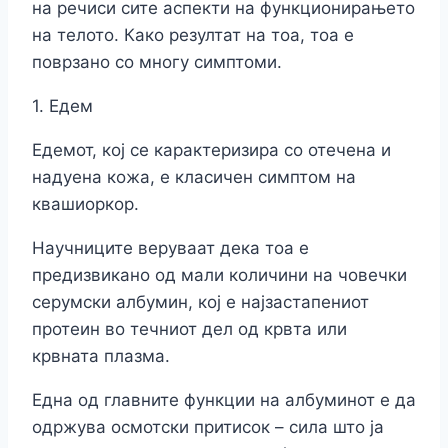
на речиси сите аспекти на функционирањето
на телото. Како резултат на тоа, тоа е
поврзано со многу симптоми.
1. Едем
Едемот, кој се карактеризира со отечена и
надуена кожа, е класичен симптом на
квашиоркор.
Научниците веруваат дека тоа е
предизвикано од мали количини на човечки
серумски албумин, кој е најзастапениот
протеин во течниот дел од крвта или
крвната плазма.
Една од главните функции на албуминот е да
одржува осмотски притисок – сила што ја