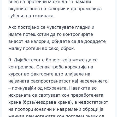
внес на протеини може да го намали
вкупниот внес на калории и да промовира
губење на тежината.
Ако постојано се чувствувате гладни и
имате потешкотии да го контролирате
внесот на калории, обидете се да додадете
малку протеин во секој оброк.
9. Дијабетесот е болест која може да се
контролира. Сепак треба корекција на
курсот во факторите што влијаеле на
нејзината распространетост кај населението
– почнувајќи од исхраната. Навиките во
исхраната се свртуваат кон преработената
храна (брза/нездрава храна), а недостатокот
на пропорционални и навремени оброци ја
менува рамнотежата кон поголем ризик од