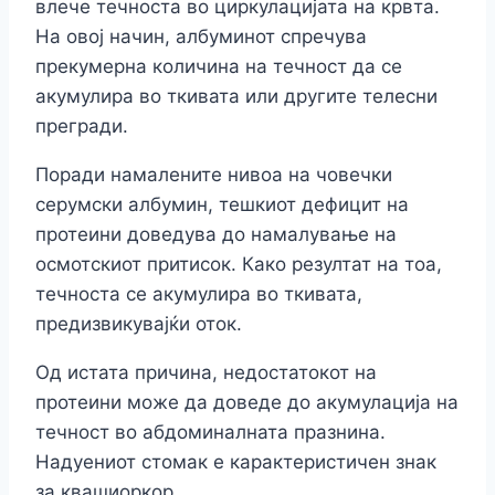
влече течноста во циркулацијата на крвта.
На овој начин, албуминот спречува
прекумерна количина на течност да се
акумулира во ткивата или другите телесни
прегради.
Поради намалените нивоа на човечки
серумски албумин, тешкиот дефицит на
протеини доведува до намалување на
осмотскиот притисок. Како резултат на тоа,
течноста се акумулира во ткивата,
предизвикувајќи оток.
Од истата причина, недостатокот на
протеини може да доведе до акумулација на
течност во абдоминалната празнина.
Надуениот стомак е карактеристичен знак
за квашиоркор.