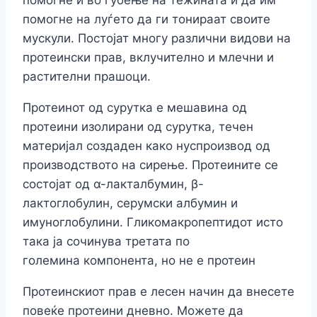
помогне и во губење на тежината и да им
помогне на луѓето да ги тонираат своите
мускули. Постојат многу различни видови на
протеински прав, вклучително и млечни и
растителни прашоци.
Протеинот од сурутка е мешавина од
протеини изолирани од сурутка, течен
материјал создаден како нуспроизвод од
производството на сирење. Протеините се
состојат од α-лакталбумин, β-
лактоглобулин, серумски албумин и
имуноглобулини. Гликомакропептидот исто
така ја сочинува третата по
големина компонента, но не е протеин
Протеинскиот прав е лесен начин да внесете
повеќе протеини дневно. Можете да