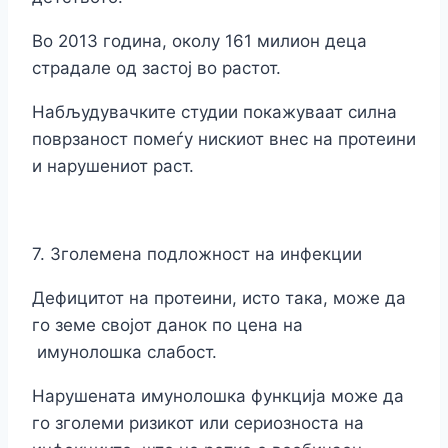
Во 2013 година, околу 161 милион деца
страдале од застој во растот.
Набљудувачките студии покажуваат силна
поврзаност помеѓу нискиот внес на протеини
и нарушениот раст.
7. Зголемена подложност на инфекции
Дефицитот на протеини, исто така, може да
го земе својот данок по цена на
имунолошка слабост.
Нарушената имунолошка функција може да
го зголеми ризикот или сериозноста на