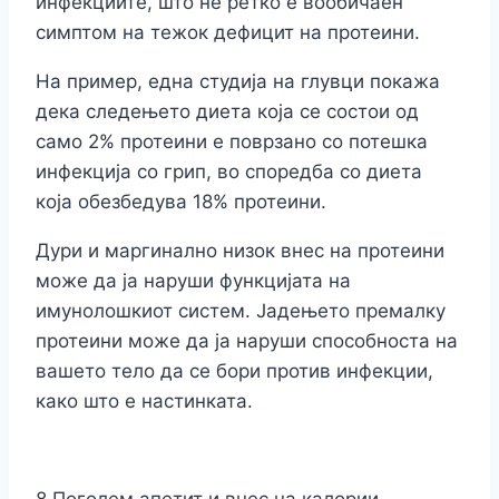
инфекциите, што не ретко е вообичаен
симптом на тежок дефицит на протеини.
На пример, една студија на глувци покажа
дека следењето диета која се состои од
само 2% протеини е поврзано со потешка
инфекција со грип, во споредба со диета
која обезбедува 18% протеини.
Дури и маргинално низок внес на протеини
може да ја наруши функцијата на
имунолошкиот систем. Јадењето премалку
протеини може да ја наруши способноста на
вашето тело да се бори против инфекции,
како што е настинката.