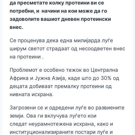
да
пресметате колку протеини ви се
потребни, и начини на кои може да го
задоволите вашиот
дневен протеински
внес.
Се проценува дека една милијарда луѓе
ширум светот страдаат од несоодветен внес
на протеини .
Проблемот е особено тежок во Централна
Африка и Јужна Азија, каде што до 30% од
децата добиваат премалку протеини од
нивната исхрана.
Загрозени се и одредени луѓе во развиените
земји. Ова ги вклучува луѓето кои
следат неурамнотежена исхрана, како и
институционализираните постари луѓе и