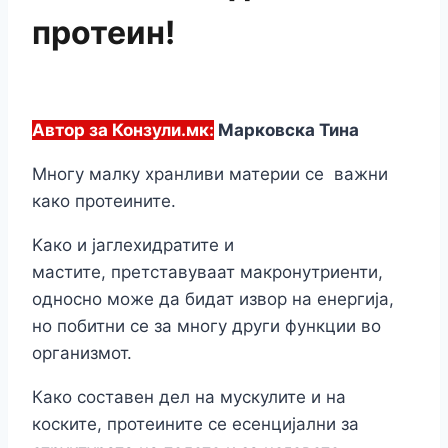
протеин!
Автор за Конзули.мк:
Марковска Тина
Многу малку хранливи материи се важни
како протеините.
Kако и јаглехидратите и
мастите, претставуваат макронутриенти,
односно може да бидат извор на енергија,
но побитни се за многу други функции во
организмот.
Како составен дел на мускулите и на
коските, протеините се есенцијални за