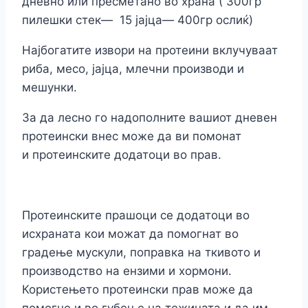
дневно или пресметано во храна ( 300гр
пилешки стек— 15 јајца— 400гр ослиќ)
Најбогатите извори на протеини вклучуваат
риба, месо, јајца, млечни производи и
мешунки.
За да лесно го надополните вашиот дневен
протеински внес може да ви помонат
и протеинските додатоци во прав.
Протеинските прашоци се додатоци во
исхраната кои можат да помогнат во
градење мускули, поправка на ткивото и
производство на ензими и хормони.
Користењето протеински прав може да