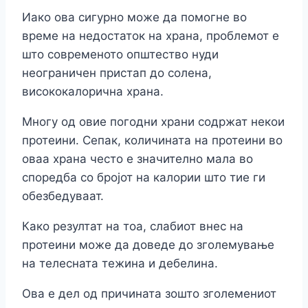
Иако ова сигурно може да помогне во
време на недостаток на храна, проблемот е
што современото општество нуди
неограничен пристап до солена,
висококалорична храна.
Многу од овие погодни храни содржат некои
протеини. Сепак, количината на протеини во
оваа храна често е значително мала во
споредба со бројот на калории што тие ги
обезбедуваат.
Како резултат на тоа, слабиот внес на
протеини може да доведе до зголемување
на телесната тежина и дебелина.
Ова е дел од причината зошто зголемениот