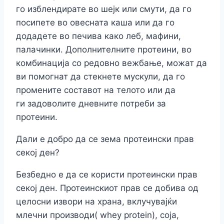
го изблендирате во шејк или смути, да го
посипете во овесната каша или да го
додадете во печива како леб, мафини,
палачинки. Дополнителните протеини, во
комбинација со редовно вежбање, можат да
ви помогнат да стекнете мускули, да го
промените составот на телото или да
ги задоволите дневните потреби за
протеини.
Дали е добро да се зема протеински прав
секој ден?
Безбедно е да се користи протеински прав
секој ден. Протеинскиот прав се добива од
целосни извори на храна, вклучувајќи
млечни производи( whey protein), соја,