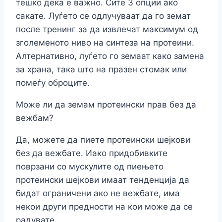
тешко дека е важно. Сите 3 опции ако
сакате. Луѓето се одлучуваат да го земат
после тренинг за да извлечат максимум од
зголеменото ниво на синтеза на протеини.
Алтернативно, луѓето го земаат како замена
за храна, така што на празен стомак или
помеѓу оброците.
Може ли да земам протеински прав без да
вежбам?
Да, можете да пиете протеински шејкови
без да вежбате. Иако придобивките
поврзани со мускулите од пиењето
протеински шејкови имаат тенденција да
бидат ограничени ако не вежбате, има
некои други предности на кои може да се
радувате.