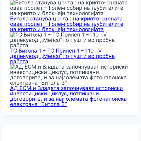
Битола станува центар на крипто-сцената
оваа пролет – Голем собир на љубителите
на крипто и блокчејн технологијата
ТС Битола 1 – ТС Прилеп 1 – 110 kV
далекувод ,,Мепсо“ го пушти во пробна
работа
АД ЕСМ и Владата започнуваат историски
инвестициски циклус, потпишани
договорите, и за најголемата фотонапонска
електрана “Битола 3“