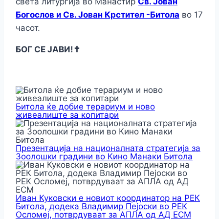
света литургија во Манастир
Св. Јован
Богослов и Св. Јован Крстител -Битола
во 17
часот.
БОГ СЕ ЈАВИ!✝️
Битола ќе добие терариум и ново
живеалиште за копитари
Презентација на националната стратегија за
Зоолошки градини во Кино Манаки Битола
Иван Куковски е новиот координатор на РЕК
Битола, додека Владимир Пејоски во РЕК
Осломеј, потврдуваат за АПЛА од АД ЕСМ