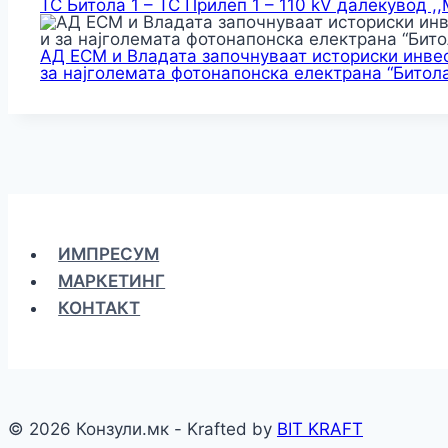
ТС Битола 1 – ТС Прилеп 1 – 110 kV далекувод ,
АД ЕСМ и Владата започнуваат историски инвес
за најголемата фотонапонска електрана “Битола
ИМПРЕСУМ
МАРКЕТИНГ
КОНТАКТ
© 2026 Конзули.мк - Krafted by
BIT KRAFT