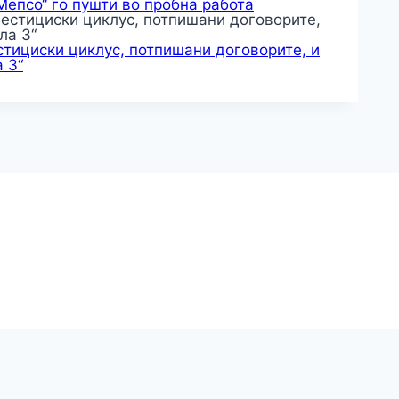
,Мепсо“ го пушти во пробна работа
тициски циклус, потпишани договорите, и
 3“