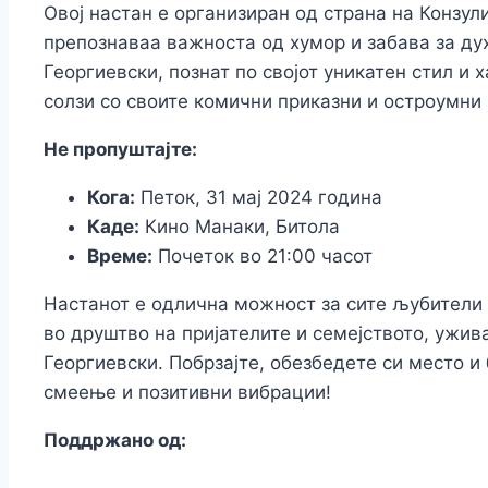
Овој настан е организиран од страна на Конзули
препознаваа важноста од хумор и забава за ду
Георгиевски, познат по својот уникатен стил и 
солзи со своите комични приказни и остроумни
Не пропуштајте:
Кога:
Петок, 31 мај 2024 година
Каде:
Кино Манаки, Битола
Време:
Почеток во 21:00 часот
Настанот е одлична можност за сите љубители
во друштво на пријателите и семејството, ужив
Георгиевски. Побрзајте, обезбедете си место и
смеење и позитивни вибрации!
Поддржано од: