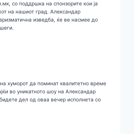
.мк, со поддршка на спонзорите кои ја
хот на нашиот град. Александар
харизматична изведба, ќе ве насмее до
 шеги.
 на хуморот да поминат квалитетно време
ајќи во уникатното шоу на Александар
 бидете дел од оваа вечер исполнета со