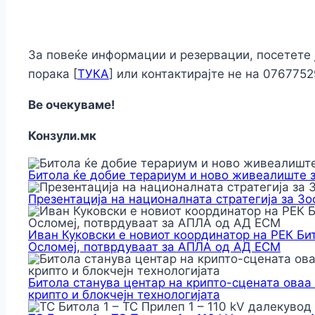
За повеќе информации и резервации, посетете 
порака [
ТУКА
] или контактирајте не на 0767752
Ве очекуваме!
Конзули.мк
Битола ќе добие терариум и ново живеалиште 
Презентација на националната стратегија за З
Иван Куковски е новиот координатор на РЕК Би
Осломеј, потврдуваат за АПЛА од АД ЕСМ
Битола станува центар на крипто-сцената оваа
крипто и блокчејн технологијата