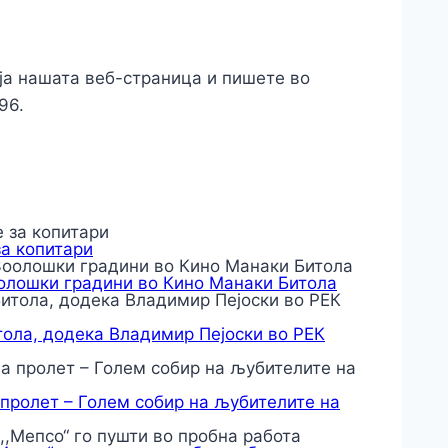
ја нашата веб-страница и пишете во
96.
за копитари
оолошки градини во Кино Манаки Битола
тола, додека Владимир Пејоски во РЕК
 пролет – Голем собир на љубителите на