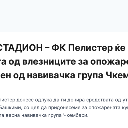
СТАДИОН – ФК Пелистер ќе 
а од влезниците за опожар
лен од навивачка група Чке
листер донесе одлука да ги донира средствата од у
 Башкими, со цел да придонесеме за опожарената ку
та верна навивачка група Чкембари.