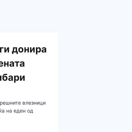
ги донира
ената
мбари
трешните влезници
ќа на еден од