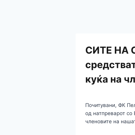
СИТЕ НА 
средстват
куќа на ч
Почитувани, ФК Пе
од натпреварот со
членовите на наша