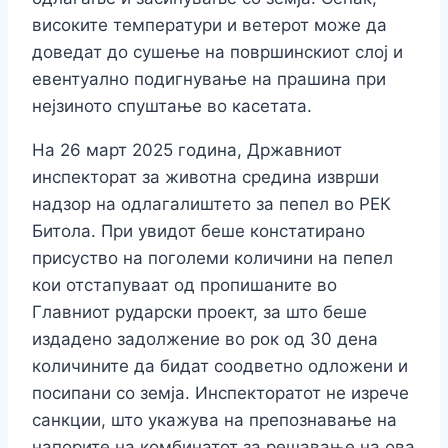
високите температури и ветерот може да
доведат до сушење на површинскиот слој и
евентуално подигнување на прашина при
нејзиното спуштање во касетата.
На 26 март 2025 година, Државниот
инспекторат за животна средина изврши
надзор на одлагалиштето за пепел во РЕК
Битола. При увидот беше констатирано
присуство на поголеми количини на пепел
кои отстапуваат од пропишаните во
Главниот рударски проект, за што беше
издадено задолжение во рок од 30 дена
количините да бидат соодветно одложени и
посипани со земја. Инспекторатот не изрече
санкции, што укажува на препознавање на
напорите на комбинатот за решавање на ова