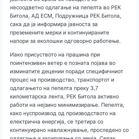
несоодветно одлагање на пепелта во РЕК
Битола, АД ЕСМ, Подружница РЕК Битола,
сака да ја информира јавноста за
преземените мерки и континуираните
напори за еколошки одговорно работење.
Иако присуството на прашина при
поинтензивен ветер е позната појава во
изминатите децении поради специфичниот
процес на производство, транспортот и
одлагањето на пепелта преку 3,7
километарска лента, РЕК Битола активно
работи на нејзино минимизирање. Пепелта,
како нуспроизвод од производството на
електрична енергија, се третира со
континуирано навлажнување, проследено со
одлагање и засипување со земја. Сепак,