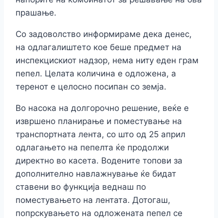
прашање.
Со задоволство информираме дека денес,
на одлагалиштето кое беше предмет на
инспекцискиот надзор, нема ниту еден грам
пепел. Целата количина е одложена, а
теренот е целосно посипан со земја.
Во насока на долгорочно решение, веќе е
извршено планирање и поместување на
транспортната лента, со што од 25 април
одлагањето на пепелта ќе продолжи
директно во касета. Водените топови за
дополнително навлажнување ќе бидат
ставени во функција веднаш по
поместувањето на лентата. Дотогаш,
попрскувањето на одложената пепел се