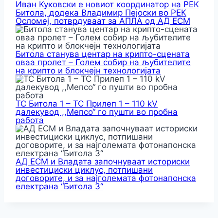
Иван Куковски е новиот координатор на РЕК
Битола, додека Владимир Пејоски во РЕК
Осломеј, потврдуваат за АПЛА од АД ЕСМ
Битола станува центар на крипто-сцената
оваа пролет – Голем собир на љубителите
на крипто и блокчејн технологијата
ТС Битола 1 – ТС Прилеп 1 – 110 kV
далекувод ,,Мепсо“ го пушти во пробна
работа
АД ЕСМ и Владата започнуваат историски
инвестициски циклус, потпишани
договорите, и за најголемата фотонапонска
електрана “Битола 3“