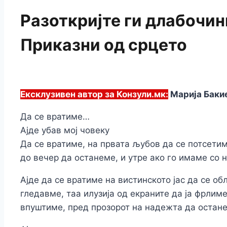
Разоткријте ги длабочин
Приказни од срцето
Ексклузивен автор за Конзули.мк:
Марија Бакие
Да се вратиме…
Ајде убав мој човеку
Да се вратиме, на првата љубов да се потсетим
до вечер да останеме, и утре ако го имаме со
Ајде да се вратиме на вистинското јас да се об
гледавме, таа илузија од екраните да ја фрлиме
впуштиме, пред прозорот на надежта да остане