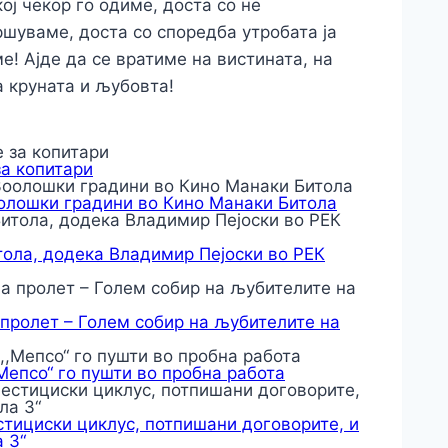
ој чекор го одиме, доста со не
ршуваме, доста со споредба утробата ја
! Ајде да се вратиме на вистината, на
а круната и љубовта!
за копитари
оолошки градини во Кино Манаки Битола
тола, додека Владимир Пејоски во РЕК
 пролет – Голем собир на љубителите на
,Мепсо“ го пушти во пробна работа
тициски циклус, потпишани договорите, и
 3“