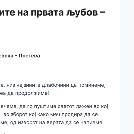
ите на првата љубов –
вска – Поетеса
е, низ нејзините длабочини да поминеме,
 неа да продолжиме!
лечеме, да го пуштиме светот лажен во кој
, во зборот кој како меч продира да се
ме, од изворот на верата да се напиеме!