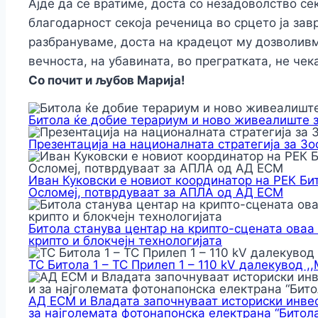
Ајде да се вратиме, доста со незадоволство сек
благодарност секоја реченица во срцето ја зав
разбрануваме, доста на крадецот му дозволивме
вечноста, на убавината, во прегратката, не чек
Со почит и љубов Марија!
Битола ќе добие терариум и ново живеалиште 
Презентација на националната стратегија за З
Иван Куковски е новиот координатор на РЕК Би
Осломеј, потврдуваат за АПЛА од АД ЕСМ
Битола станува центар на крипто-сцената оваа
крипто и блокчејн технологијата
ТС Битола 1 – ТС Прилеп 1 – 110 kV далекувод ,
АД ЕСМ и Владата започнуваат историски инвес
за најголемата фотонапонска електрана “Битола