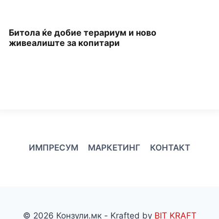
Битола ќе добие терариум и ново
П
живеалиште за копитари
З
ИМПРЕСУМ
МАРКЕТИНГ
КОНТАКТ
© 2026 Конзули.мк - Krafted by
BIT KRAFT