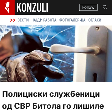
Follow
>>
ВЕСТИ
НАЈДИ РАБОТА
ФОТОГАЛЕРИЈА
ОГЛАСИ
Полициски службеници
од СВР Битола го лишиле