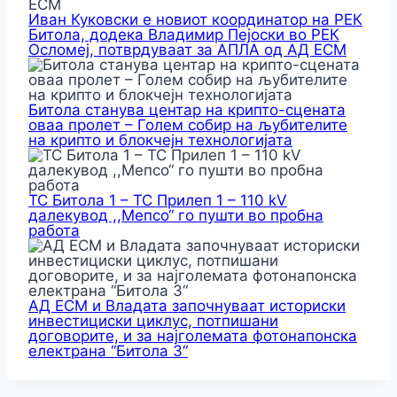
Иван Куковски е новиот координатор на РЕК
Битола, додека Владимир Пејоски во РЕК
Осломеј, потврдуваат за АПЛА од АД ЕСМ
Битола станува центар на крипто-сцената
оваа пролет – Голем собир на љубителите
на крипто и блокчејн технологијата
ТС Битола 1 – ТС Прилеп 1 – 110 kV
далекувод ,,Мепсо“ го пушти во пробна
работа
АД ЕСМ и Владата започнуваат историски
инвестициски циклус, потпишани
договорите, и за најголемата фотонапонска
електрана “Битола 3“