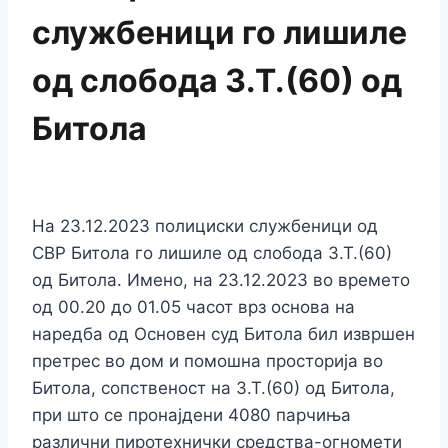
службеници го лишиле
од слобода З.Т.(60) од
Битола
На 23.12.2023 полициски службеници од
СВР Битола го лишиле од слобода З.Т.(60)
од Битола. Имено, на 23.12.2023 во времето
од 00.20 до 01.05 часот врз основа на
наредба од Основен суд Битола бил извршен
претрес во дом и помошна просторија во
Битола, сопственост на З.Т.(60) од Битола,
при што се пронајдени 4080 парчиња
различни пиротехнички средства-огномети