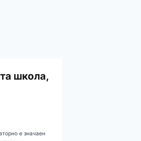
ата школа,
вторно е значаен