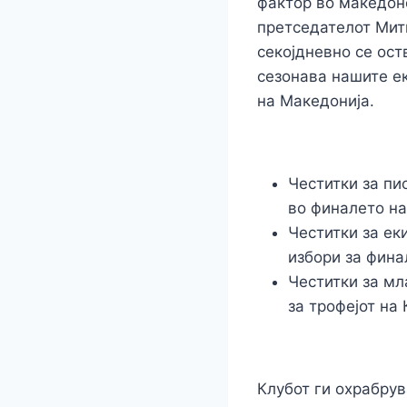
фактор во македон
претседателот Митк
секојдневно се ост
сезонава нашите е
на Македонија.
Честитки за пи
во финалето на
Честитки за ек
избори за фина
Честитки за мл
за трофејот на
Клубот ги охрабру