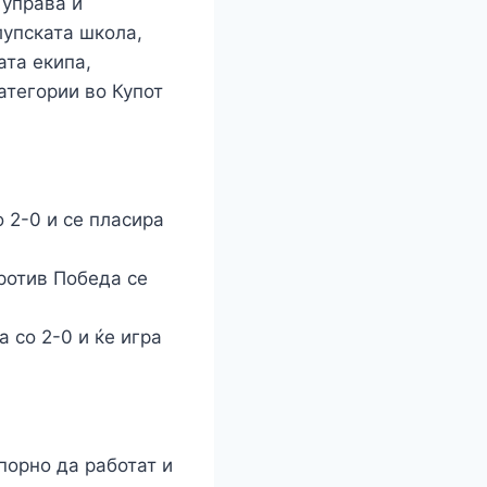
 управа и
лупската школа,
ата екипа,
атегории во Купот
 2-0 и се пласира
против Победа се
 со 2-0 и ќе игра
порно да работат и