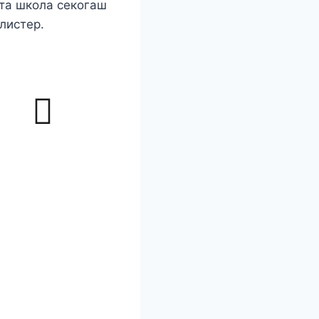
ата школа секогаш
листер.