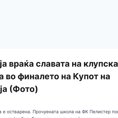
ја враќа славата на клупск
а во финалето на Купот на
а (Фото)
а е остварена. Прочуената школа на ФК Пелистер по