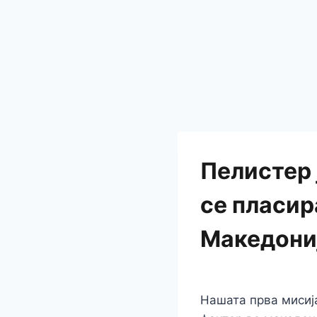
Пелистер 
се пласир
Македониј
Нашата прва мисиј