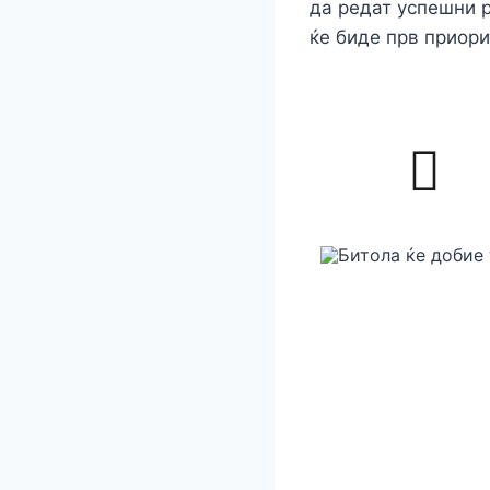
да редат успешни 
ќе биде прв приори