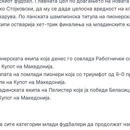
скиот фудбал. Главната цел по доаѓањето на новата
о Стојковски, да му се даде целосна вредност на к
варува. По ланската шампионска титула на пионерск
кипи остварија хет-трик финалиња на младинските к
онерската екипа која денес го совлада Работнички со
 Купот на Македонија.
ипата на помлади пионери која со триумфот од 9-0 
ле на Купот на Македонија.
адинската екипа на Пелистер која ја победи Беласица
 Купот на Македонија.
ва сите категории млади фудбалери да продолжат на