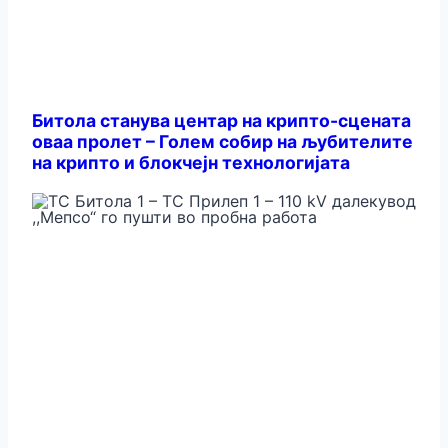
Битола станува центар на крипто-сцената
оваа пролет – Голем собир на љубителите
на крипто и блокчејн технологијата