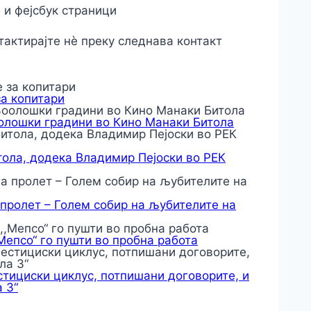
 и фејсбук страници
актирајте нѐ преку следнава контакт
за копитари
оолошки градини во Кино Манаки Битола
тола, додека Владимир Пејоски во РЕК
 пролет – Голем собир на љубителите на
,Мепсо“ го пушти во пробна работа
тициски циклус, потпишани договорите, и
 3“