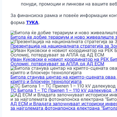
понуди, промоции и линкови на вашите веб
За финансиска рамка и повеќе информации конт
форма
ТУКА
.
Битола ќе добие терариум и ново живеалиште 
Презентација на националната стратегија за З
Иван Куковски е новиот координатор на РЕК Би
Осломеј, потврдуваат за АПЛА од АД ЕСМ
Битола станува центар на крипто-сцената оваа
крипто и блокчејн технологијата
ТС Битола 1 – ТС Прилеп 1 – 110 kV далекувод ,
АД ЕСМ и Владата започнуваат историски инвес
за најголемата фотонапонска електрана “Битола