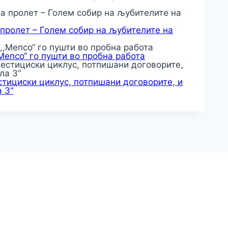
 пролет – Голем собир на љубителите на
,Мепсо“ го пушти во пробна работа
тициски циклус, потпишани договорите, и
 3“