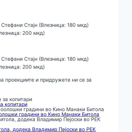
, Стефани Стајн (Влезница: 180 мкд)
Влезница: 200 мкд)
, Стефани Стајн (Влезница: 180 мкд)
Влезница: 200 мкд)
на проекциите и придружете ни се за
за копитари
оолошки градини во Кино Манаки Битола
тола, додека Владимир Пејоски во РЕК