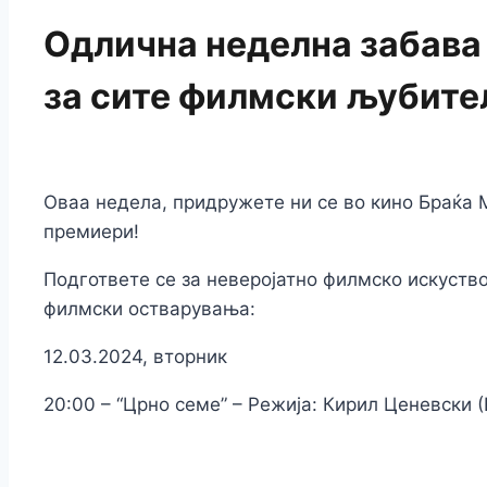
Одлична неделна забава
за сите филмски љубите
Оваа недела, придружете ни се во кино Браќа 
премиери!
Подгответе се за неверојатно филмско искуств
филмски остварувања:
12.03.2024, вторник
20:00 – “Црно семе” – Режија: Кирил Ценевски 