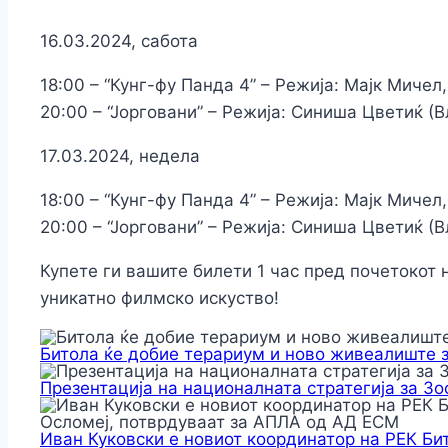
16.03.2024, сабота
18:00 – “Кунг-фу Панда 4” – Режија: Мајк Мичел
20:00 – “Јорговани” – Режија: Синиша Цветиќ (
17.03.2024, недела
18:00 – “Кунг-фу Панда 4” – Режија: Мајк Мичел
20:00 – “Јорговани” – Режија: Синиша Цветиќ (
Купете ги вашите билети 1 час пред почетокот 
уникатно филмско искуство!
Битола ќе добие терариум и ново живеалиште 
Презентација на националната стратегија за З
Иван Куковски е новиот координатор на РЕК Би