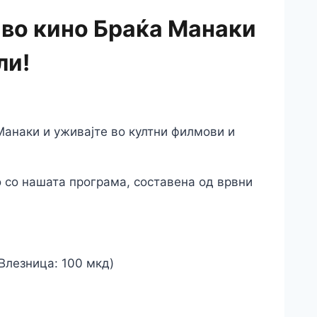
 во кино Браќа Манаки
ли!
Манаки и уживајте во култни филмови и
о со нашата програма, составена од врвни
(Влезница: 100 мкд)