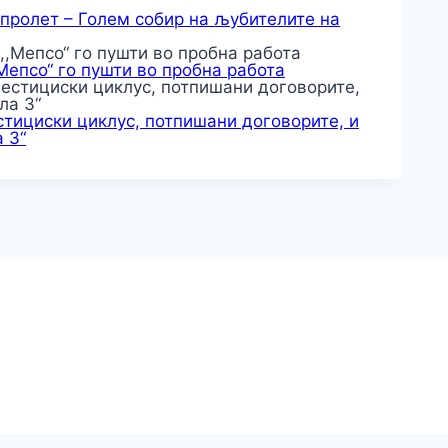
 пролет – Голем собир на љубителите на
,Мепсо“ го пушти во пробна работа
тициски циклус, потпишани договорите, и
 3“