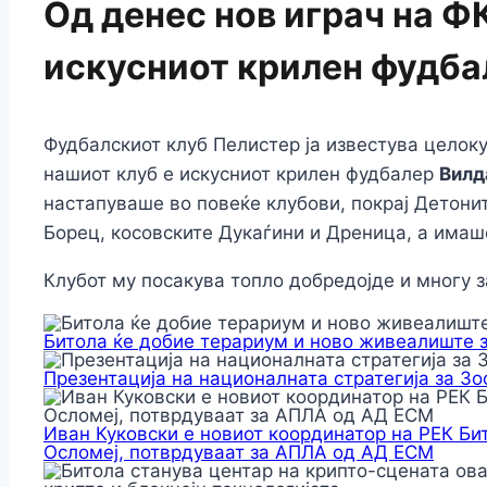
Од денес нов играч на Ф
искусниот крилен фудба
Фудбалскиот клуб Пелистер ја известува целоку
нашиот клуб е искусниот крилен фудбалер
Вилд
настапуваше во повеќе клубови, покрај Детонит
Борец, косовските Дукаѓини и Дреница, а имаше
Клубот му посакува топло добредојде и многу 
Битола ќе добие терариум и ново живеалиште 
Презентација на националната стратегија за З
Иван Куковски е новиот координатор на РЕК Би
Осломеј, потврдуваат за АПЛА од АД ЕСМ