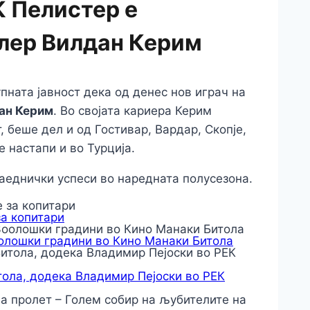
К Пелистер е
лер Вилдан Керим
пната јавност дека од денес нов играч на
ан Керим
. Во својата кариера Керим
, беше дел и од Гостивар, Вардар, Скопје,
 настапи и во Турција.
заеднички успеси во наредната полусезона.
за копитари
оолошки градини во Кино Манаки Битола
тола, додека Владимир Пејоски во РЕК