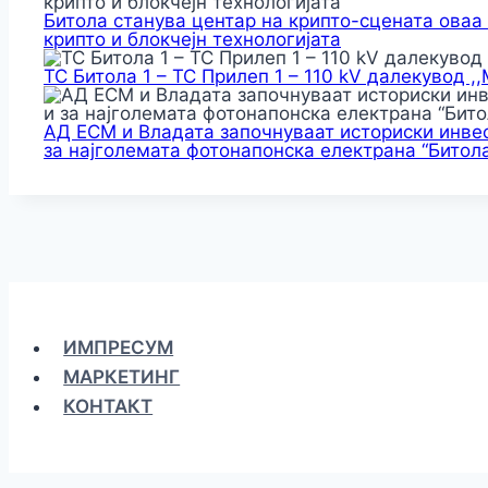
Битола станува центар на крипто-сцената оваа
крипто и блокчејн технологијата
ТС Битола 1 – ТС Прилеп 1 – 110 kV далекувод ,
АД ЕСМ и Владата започнуваат историски инвес
за најголемата фотонапонска електрана “Битола
ИМПРЕСУМ
МАРКЕТИНГ
КОНТАКТ