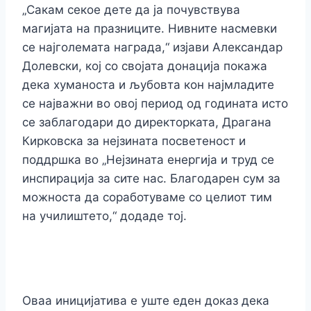
„Сакам секое дете да ја почувствува
магијата на празниците. Нивните насмевки
се најголемата награда,“ изјави Александар
Долевски, кој со својата донација покажа
дека хуманоста и љубовта кон најмладите
се најважни во овој период од годината исто
се заблагодари до директорката, Драгана
Кирковска за нејзината посветеност и
поддршка во „Нејзината енергија и труд се
инспирација за сите нас. Благодарен сум за
можноста да соработуваме со целиот тим
на училиштето,“ додаде тој.
Оваа иницијатива е уште еден доказ дека