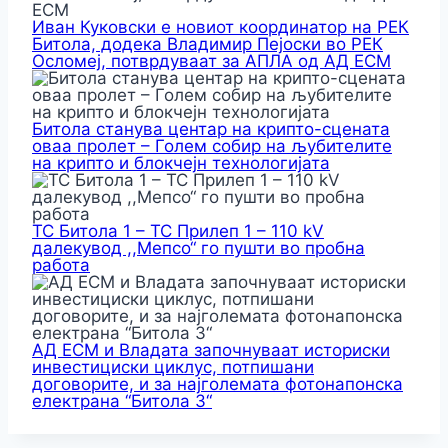
Иван Куковски е новиот координатор на РЕК
Битола, додека Владимир Пејоски во РЕК
Осломеј, потврдуваат за АПЛА од АД ЕСМ
Битола станува центар на крипто-сцената
оваа пролет – Голем собир на љубителите
на крипто и блокчејн технологијата
ТС Битола 1 – ТС Прилеп 1 – 110 kV
далекувод ,,Мепсо“ го пушти во пробна
работа
АД ЕСМ и Владата започнуваат историски
инвестициски циклус, потпишани
договорите, и за најголемата фотонапонска
електрана “Битола 3“