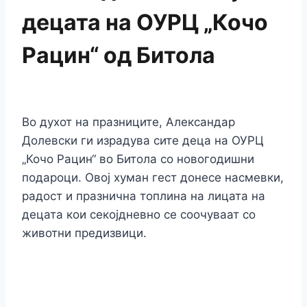
децата на ОУРЦ „Кочо
Рацин“ од Битола
Во духот на празниците, Александар
Долевски ги израдува сите деца на ОУРЦ
„Кочо Рацин“ во Битола со новогодишни
подароци. Овој хуман гест донесе насмевки,
радост и празнична топлина на лицата на
децата кои секојдневно се соочуваат со
животни предизвици.