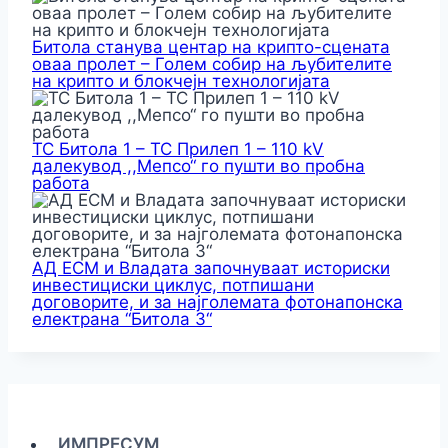
Битола станува центар на крипто-сцената
оваа пролет – Голем собир на љубителите
на крипто и блокчејн технологијата
ТС Битола 1 – ТС Прилеп 1 – 110 kV
далекувод ,,Мепсо“ го пушти во пробна
работа
АД ЕСМ и Владата започнуваат историски
инвестициски циклус, потпишани
договорите, и за најголемата фотонапонска
електрана “Битола 3“
ИМПРЕСУМ