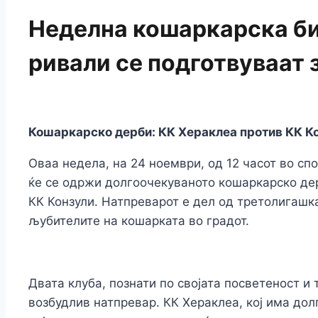
Неделна кошаркарска би
ривали се подготвуваат 
Кошаркарско дерби: КК Хераклеа против КК К
Оваа недела, на 24 ноември, од 12 часот во сп
ќе се одржи долгоочекуваното кошаркарско де
КК Конзули. Натпреварот е дел од третолигашк
љубителите на кошарката во градот.
Двата клуба, познати по својата посветеност и
возбудлив натпревар. КК Хераклеа, кој има долг