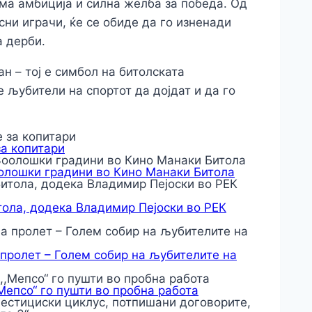
ема амбиција и силна желба за победа. Од
сни играчи, ќе се обиде да го изненади
а дерби.
н – тој е симбол на битолската
е љубители на спортот да дојдат и да го
за копитари
оолошки градини во Кино Манаки Битола
тола, додека Владимир Пејоски во РЕК
 пролет – Голем собир на љубителите на
,Мепсо“ го пушти во пробна работа