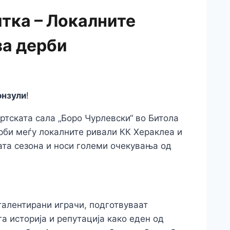
тка – Локалните
за дерби
онзули
!
ортската сала „Боро Чурлевски“ во Битола
рби меѓу локалните ривали КК Хераклеа и
ата сезона и носи големи очекувања од
 талентирани играчи, подготвуваат
а историја и репутација како еден од