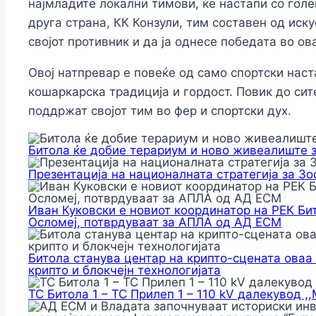
најмладите локални тимови, ќе настапи со гол
друга страна, КК Конзули, тим составен од иску
својот противник и да ја однесе победата во ов
Овој натпревар е повеќе од само спортски наста
кошаркарска традиција и гордост. Повик до сит
поддржат својот тим во фер и спортски дух.
Битола ќе добие терариум и ново живеалиште 
Презентација на националната стратегија за З
Иван Куковски е новиот координатор на РЕК Би
Осломеј, потврдуваат за АПЛА од АД ЕСМ
Битола станува центар на крипто-сцената оваа
крипто и блокчејн технологијата
ТС Битола 1 – ТС Прилеп 1 – 110 kV далекувод ,