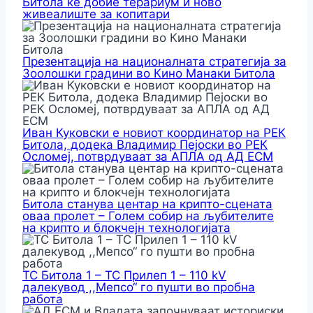
Битола ќе добие терариум и ново
живеалиште за копитари
Презентација на националната стратегија за
Зоолошки градини во Кино Манаки Битола
Иван Куковски е новиот координатор на РЕК
Битола, додека Владимир Пејоски во РЕК
Осломеј, потврдуваат за АПЛА од АД ЕСМ
Битола станува центар на крипто-сцената
оваа пролет – Голем собир на љубителите
на крипто и блокчејн технологијата
ТС Битола 1 – ТС Прилеп 1 – 110 kV
далекувод ,,Мепсо“ го пушти во пробна
работа