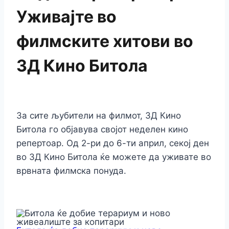
Уживајте во
филмските хитови во
3Д Кино Битола
За сите љубители на филмот, 3Д Кино
Битола го објавува својот неделен кино
репертоар. Од 2-ри до 6-ти април, секој ден
во 3Д Кино Битола ќе можете да уживате во
врвната филмска понуда.