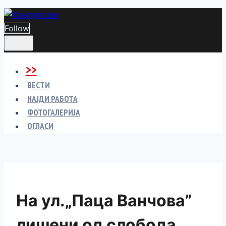
Skip
to
Follow
content
>>
ВЕСТИ
НАЈДИ РАБОТА
ФОТОГАЛЕРИЈА
ОГЛАСИ
На ул.„Паца Ванчова”
лишени од слобода