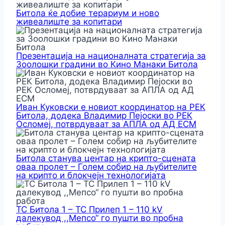
Битола ќе добие терариум и ново
живеалиште за копитари
Презентација на националната стратегија за
Зоолошки градини во Кино Манаки Битола
Иван Куковски е новиот координатор на РЕК
Битола, додека Владимир Пејоски во РЕК
Осломеј, потврдуваат за АПЛА од АД ЕСМ
Битола станува центар на крипто-сцената
оваа пролет – Голем собир на љубителите
на крипто и блокчејн технологијата
ТС Битола 1 – ТС Прилеп 1 – 110 kV
далекувод ,,Мепсо“ го пушти во пробна