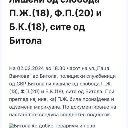
П.Ж.(18), Ф.П.(20) и
Б.К.(18), сите од
Битола
На 02.02.2024 во 18.30 часот на ул.„Паца
Ванчова” во Битола, полициски службеници
од СВР Битола ги лишиле од слобода П.Ж.
(18), Ф.П.(20) и Б.К.(18), сите од Битола. При
преглед кај нив, кај П.Ж. била пронајдена и
одземена марихуана. По документирање на
настанот ќе следува соодветен поднесок.