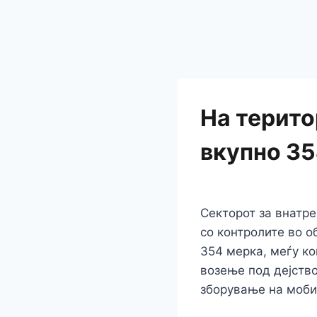
На терито
вкупно 35
Секторот за внатре
со контролите во о
354 меркa, меѓу ко
возење под дејство
зборување на моб