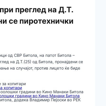
при преглед на Д.Т.
ени се пиротехнички
ици од СВР Битола, на патот Битола –
лед на Д.Т.(25) од Битола, пронајдени се
ање на случајот, против лицето ќе биде
за копитари
оолошки градини во Кино Манаки Битола