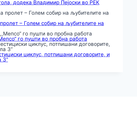
тола, додека Владимир Пејоски во РЕК
 пролет – Голем собир на љубителите на
,Мепсо“ го пушти во пробна работа
тициски циклус, потпишани договорите, и
 3“