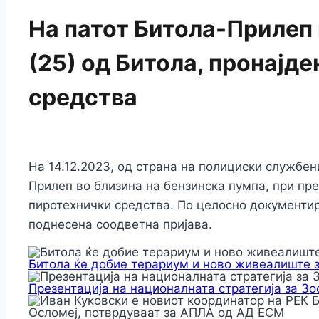
На патот Битола-Прилеп 
(25) од Битола, пронајд
средства
На 14.12.2023, од страна на полициски службен
Прилеп во близина на бензинска пумпа, при прег
пиротехнички средства. По целосно документир
поднесена соодветна пријава.
Битола ќе добие терариум и ново живеалиште 
Презентација на националната стратегија за З