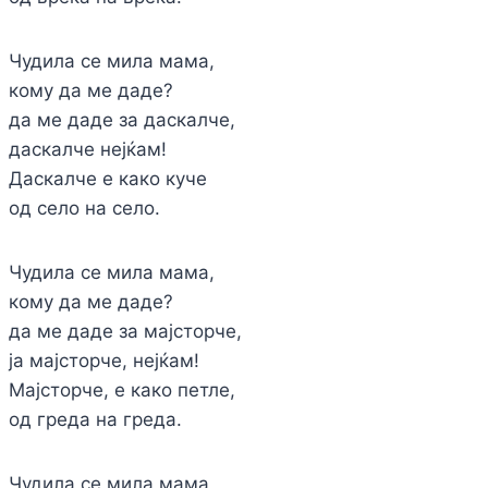
Чудила се мила мама,
кому да ме даде?
да ме даде за даскалче,
даскалче нејќам!
Даскалче е како куче
од село на село.
Чудила се мила мама,
кому да ме даде?
да ме даде за мајсторче,
ја мајсторче, нејќам!
Мајсторче, е како петле,
од греда на греда.
Чудила се мила мама,