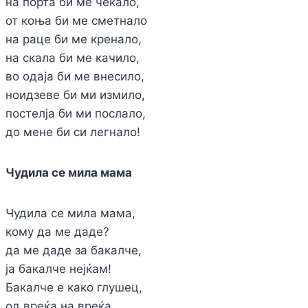
на порта би ме чекало,
от коња би ме сметнало
на раце би ме кренало,
на скала би ме качило,
во одаја би ме внесило,
ноидзеве би ми измило,
постелја би ми послало,
до мене би си легнало!
Чудила се мила мама
Чудила се мила мама,
кому да ме даде?
да ме даде за бакалче,
ја бакалче нејќам!
Бакалче е како глушец,
од вреќа на вреќа.