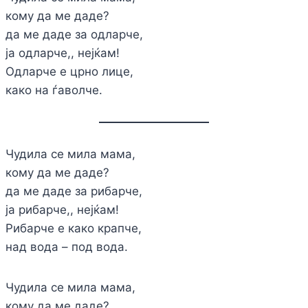
кому да ме даде?
да ме даде за одларче,
ја одларче,, нејќам!
Одларче е црно лице,
како на ѓаволче.
Чудила се мила мама,
кому да ме даде?
да ме даде за рибарче,
ја рибарче,, нејќам!
Рибарче е како крапче,
над вода – под вода.
Чудила се мила мама,
кому да ме даде?