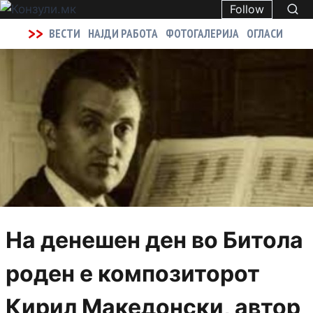
Follow
>>
ВЕСТИ
НАЈДИ РАБОТА
ФОТОГАЛЕРИЈА
ОГЛАСИ
На денешен ден во Битола
роден е композиторот
Кирил Македонски, автор