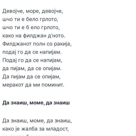
Девојче, море, девојче,
шчо ти е бело грлото,
шчо ти е б ело грлото,
како на филджан д’ното.
Филджанот полн со ракија,
подај го да се напијам.
Подај го да се напијам,
да пијам, да се опијам.
Да пијам да се опијам,
меракот да ми поминит.
Да знаиш, моме, да знаиш
Да знаиш, моме, да знаиш,
како је жалба за младост,