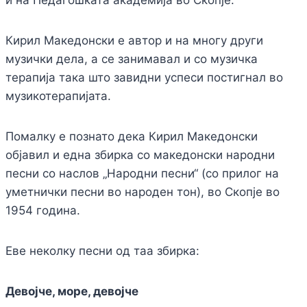
Кирил Македонски е автор и на многу други
музички дела, а се занимавал и со музичка
терапија така што завидни успеси постигнал во
музикотерапијата.
Помалку е познато дека Кирил Македонски
објавил и една збирка со македонски народни
песни со наслов „Народни песни“ (со прилог на
уметнички песни во народен тон), во Скопје во
1954 година.
Еве неколку песни од таа збирка:
Девојче, море, девојче