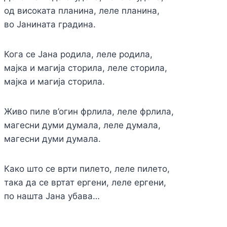
од високата планина, леле планина,
во Јанината градина.
Кога се Јана родила, леле родила,
мајка и магија сторила, леле сторила,
мајка и магија сторила.
Живо пиле в’огин фрлила, леле фрлила,
магесни думи думала, леле думала,
магесни думи думала.
Како што се врти пилето, леле пилето,
така да се вртат ергени, леле ергени,
по нашта Јана убава…