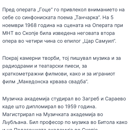
Пред операта „Гоце“ го привлекол вниманието на
себе со синфониската поема „Танчарка“. На 5
ноември 1968 година на сцената на Операта при
МНТ во Скопје била изведена неговата втора
опера во четири чина со епилог „Цар Самуил“.
Покрај камерни творби, тој пишувал музика и за
радиодрами и театарски пиеси, за
краткометражни филмови, како и за играниот
филм „Македонска крвава свадба“.
Музичка академија студирал во Загреб и Сараево
каде што дипломирал во 1959 година.
Магистрирал на Музичката академија во
Љубљана. Бил професор по музика во Битола како
и на Педагошката академија во Скопје.