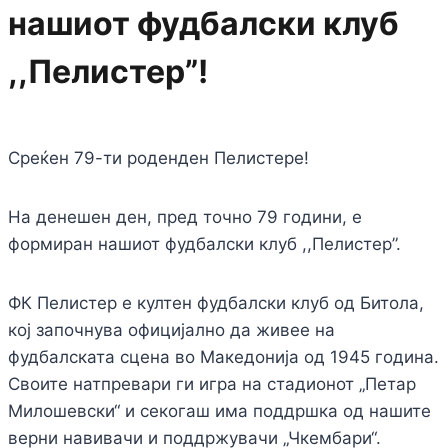
нашиот фудбалски клуб
,,Пелистер”!
Среќен 79-ти роденден Пелистере!
На денешен ден, пред точно 79 години, е
формиран нашиот фудбалски клуб ,,Пелистер”.
ФК Пелистер е култен фудбалски клуб од Битола,
кој започнува официјално да живее на
фудбалската сцена во Македонија од 1945 година.
Своите натпревари ги игра на стадионот „Петар
Милошевски“ и секогаш има поддршка од нашите
верни навивачи и поддржувачи „Чкембари“.