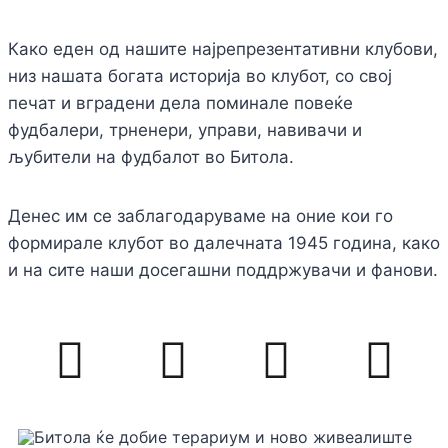
Како еден од нашите најрепрезентативни клубови,
низ нашата богата историја во клубот, со свој
печат и вградени дела поминале повеќе
фудбалери, трненери, управи, навивачи и
љубители на фудбалот во Битола.
Денес им се заблагодаруваме на оние кои го
формирале клубот во далечната 1945 година, како
и на сите наши досегашни поддржувачи и фанови.