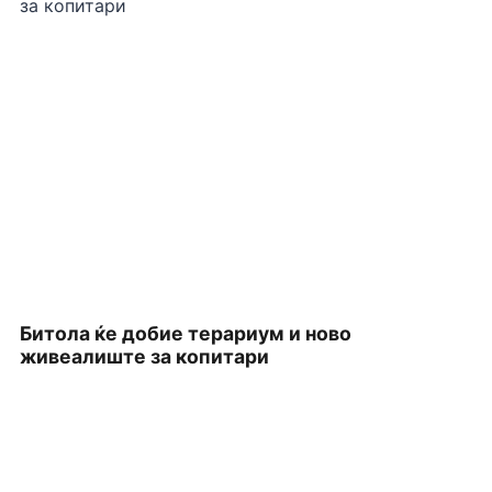
Битола ќе добие терариум и ново
П
живеалиште за копитари
З