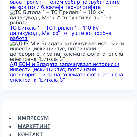
оваа пролет – Голем собир на љубителите
на крипто и блокчејн технологијата
ТС Битола 1 – ТС Прилеп 1 – 110 kV
далекувод ,,Мепсо“ го пушти во пробна
работа
АД ЕСМ и Владата започнуваат историски
инвестициски циклус, потпишани
договорите, и за најголемата фотонапонска
електрана “Битола 3“
ИМПРЕСУМ
МАРКЕТИНГ
КОНТАКТ