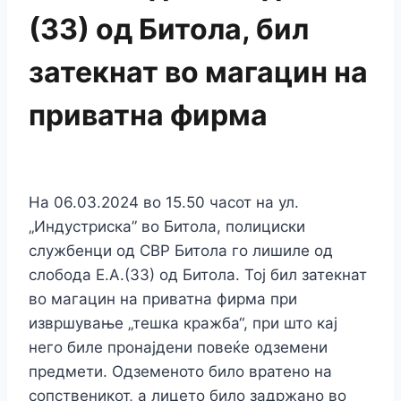
(33) од Битола, бил
затекнат во магацин на
приватна фирма
На 06.03.2024 во 15.50 часот на ул.
„Индустриска” во Битола, полициски
службенци од СВР Битола го лишиле од
слобода Е.А.(33) од Битола. Тој бил затекнат
во магацин на приватна фирма при
извршување „тешка кражба“, при што кај
него биле пронајдени повеќе одземени
предмети. Одземеното било вратено на
сопственикот, а лицето било задржано во