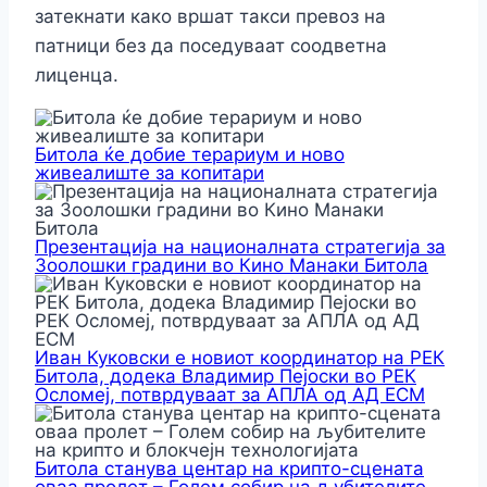
затекнати како вршат такси превоз на
патници без да поседуваат соодветна
лиценца.
Битола ќе добие терариум и ново
живеалиште за копитари
Презентација на националната стратегија за
Зоолошки градини во Кино Манаки Битола
Иван Куковски е новиот координатор на РЕК
Битола, додека Владимир Пејоски во РЕК
Осломеј, потврдуваат за АПЛА од АД ЕСМ
Битола станува центар на крипто-сцената