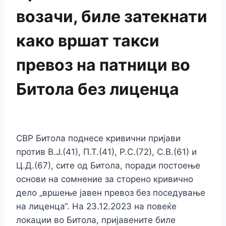
возачи, биле затекнати
како вршат такси
превоз на патници во
Битола без лиценца
СВР Битола поднесе кривични пријави
против В.Ј.(41), П.Т.(41), Р.С.(72), С.В.(61) и
Ц.Д.(67), сите од Битола, поради постоење
основи на сомнение за сторено кривично
дело „вршење јавен превоз без поседување
на лиценца“. На 23.12.2023 на повеќе
локации во Битола, пријавените биле