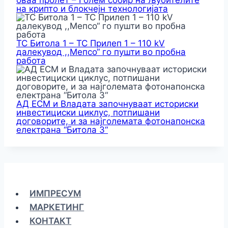
оваа пролет – Голем собир на љубителите
на крипто и блокчејн технологијата
ТС Битола 1 – ТС Прилеп 1 – 110 kV
далекувод ,,Мепсо“ го пушти во пробна
работа
АД ЕСМ и Владата започнуваат историски
инвестициски циклус, потпишани
договорите, и за најголемата фотонапонска
електрана “Битола 3“
ИМПРЕСУМ
МАРКЕТИНГ
КОНТАКТ